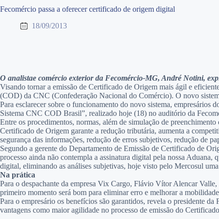
Fecomércio passa a oferecer certificado de origem digital
18/09/2013
O analista
e comércio exterior da Fecomércio-MG, André Notini, expl
Visando tornar a emissão de Certificado de Origem mais ágil e eficien
(COD) da CNC (Confederação Nacional do Comércio). O novo sistema a
Para esclarecer sobre o funcionamento do novo sistema, empresários do
Sistema CNC COD Brasil”, realizado hoje (18) no auditório da Fecomér
Entre os procedimentos, normas, além de simulação de preenchimento do
Certificado de Origem garante a redução tributária, aumenta a competiti
segurança das informações, redução de erros subjetivos, redução de pa
Segundo a gerente do Departamento de Emissão de Certificado de Orige
processo ainda não contempla a assinatura digital pela nossa Aduana, qu
digital, eliminando as análises subjetivas, hoje visto pelo Mercosul uma
Na prática
Para o despachante da empresa Vix Cargo, Flávio Vítor Alencar Valle, p
primeiro momento será bom para eliminar erro e melhorar a mobilidade. E
Para o empresário os benefícios são garantidos, revela o presidente d
vantagens como maior agilidade no processo de emissão do Certificado