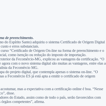
rma de preenchimento.
o do Espírito Santo) adquiriu o sistema Certificado de Origem Digital
sto e erros substanciais.
o curso “Certificado de Origem On-line na forma de preenchimento e o
ncial, como isenção ou redução do imposto de importação.
 exterior da Fecomércio-MG, explicou as vantagens da certificação. “O
e agora com o novo sistema digital são muitas as vantagens, entre elas a
analista da Fecomércio MG.
 do projeto digital, que contempla apenas o sistema on-line. “O
mas a Fecomércio ES já está apta a emitir o certificado de origem
 acostumar, mas a expectativa com a certificação online é boa. “Nesse
co”, disse.
tadores do Estado, assim como de todo o país, serão favorecidos com
s órgãos competentes”, afirma.