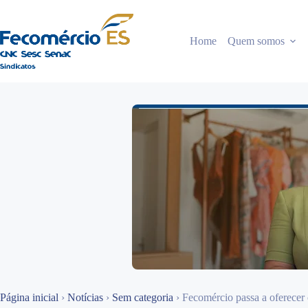
Pular
para
o
Home
Quem somos
conteúdo
Página inicial
›
Notícias
›
Sem categoria
›
Fecomércio passa a oferecer c