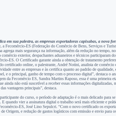
ica em sua palestra, as empresas exportadoras capixabas, a nova fo
te, a Fecomércio-ES (Federação do Comércio de Bens, Serviços e Turism
grega mais segurança na informação, além da redução no tempo, no cu
 comércio exterior, despachantes aduaneiros e técnicos participaram d
cio-ES. O Certificado garante ainda a obtenção de tratamento prefere
 certificado online, o palestrante, André Notini, analista de comércio
vidade entre as empresas e às certifica quanto ao padrão de qualidade, 
pel, e o principal, ganho de tempo com o processo digital”, destaca o 
m da Fecomércio ES, Sandra Martins Raposo, essa é uma primeira etapa
e ainda não está suscetível a receber essas informações digitalizadas, 
 das vantagens principais”, destaca.
articipante do curso, o período de adaptação é o mais delicado para se
 quando vier a assinatura digital o trabalho será mais eficiente e práti
a Fecomércio-ES, José Lino Sepulcri. “Com o novo certificado os expor
 de Origem, e redução de gastos logísticos com emissão e envio para o