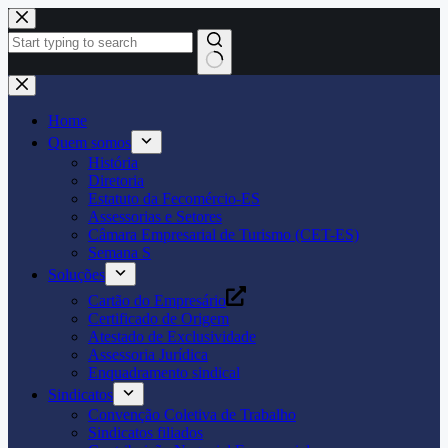
Pular
para
o
conteúdo
Home
Quem somos
História
Diretoria
Estatuto da Fecomércio-ES
Assessorias e Setores
Câmara Empresarial de Turismo (CET-ES)
Semana S
Soluções
Cartão do Empresário
Certificado de Origem
Atestado de Exclusividade
Assessoria Jurídica
Enquadramento sindical
Sindicatos
Convenção Coletiva de Trabalho
Sindicatos filiados