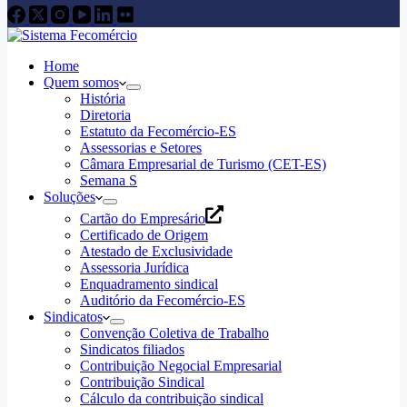
Home
Quem somos
História
Diretoria
Estatuto da Fecomércio-ES
Assessorias e Setores
Câmara Empresarial de Turismo (CET-ES)
Semana S
Soluções
Cartão do Empresário
Certificado de Origem
Atestado de Exclusividade
Assessoria Jurídica
Enquadramento sindical
Auditório da Fecomércio-ES
Sindicatos
Convenção Coletiva de Trabalho
Sindicatos filiados
Contribuição Negocial Empresarial
Contribuição Sindical
Cálculo da contribuição sindical