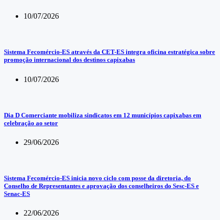
10/07/2026
Sistema Fecomércio-ES através da CET-ES integra oficina estratégica sobre
promoção internacional dos destinos capixabas
10/07/2026
Dia D Comerciante mobiliza sindicatos em 12 municípios capixabas em
celebração ao setor
29/06/2026
Sistema Fecomércio-ES inicia novo ciclo com posse da diretoria, do
Conselho de Representantes e aprovação dos conselheiros do Sesc-ES e
Senac-ES
22/06/2026