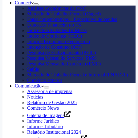
Connect
Análises Econômicas da CNC
Mercado de Trabalho Formal (Caged)
Datas comemorativas – Expectativa de vendas
Educação Financeira no ES
Índice de Atividades Turísticas
Índice de Confiança (ICEC)
Informe Econômico Fecomércio
Intenção de Consumo (ICF)
Pesquisa de Endividamento (PEIC)
Pesquisa Mensal de Serviços (PMS)
Pesquisa Mensal do Comércio (PMC)
Saúde
Mercado de Trabalho Formal e Informal (PNAD-T)
Comércio exterior
Comunicação
Assessoria de imprensa
Notícias
Relatório de Gestão 2025
Comércio News
Galeria de imagens
Informe Jurídico
Informe Tributário
Relatório Institucional 2024