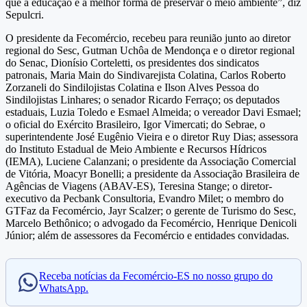
que a educação é a melhor forma de preservar o meio ambiente”, diz
Sepulcri.
O presidente da Fecomércio, recebeu para reunião junto ao diretor
regional do Sesc, Gutman Uchôa de Mendonça e o diretor regional
do Senac, Dionísio Corteletti, os presidentes dos sindicatos
patronais, Maria Main do Sindivarejista Colatina, Carlos Roberto
Zorzaneli do Sindilojistas Colatina e Ilson Alves Pessoa do
Sindilojistas Linhares; o senador Ricardo Ferraço; os deputados
estaduais, Luzia Toledo e Esmael Almeida; o vereador Davi Esmael;
o oficial do Exército Brasileiro, Igor Vimercati; do Sebrae, o
superintendente José Eugênio Vieira e o diretor Ruy Dias; assessora
do Instituto Estadual de Meio Ambiente e Recursos Hídricos
(IEMA), Luciene Calanzani; o presidente da Associação Comercial
de Vitória, Moacyr Bonelli; a presidente da Associação Brasileira de
Agências de Viagens (ABAV-ES), Teresina Stange; o diretor-
executivo da Pecbank Consultoria, Evandro Milet; o membro do
GTFaz da Fecomércio, Jayr Scalzer; o gerente de Turismo do Sesc,
Marcelo Bethônico; o advogado da Fecomércio, Henrique Denicoli
Júnior; além de assessores da Fecomércio e entidades convidadas.
Receba notícias da Fecomércio-ES no nosso grupo do
WhatsApp.