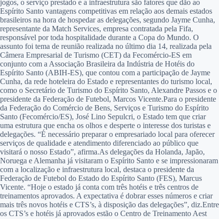
jogos, o serviço prestado e a infraestrutura são fatores que dão ao
Espírito Santo vantagens competitivas em relação aos demais estados
brasileiros na hora de hospedar as delegações, segundo Jayme Cunha,
representante da Match Services, empresa contratada pela Fifa,
responsável por toda hospitalidade durante a Copa do Mundo. O
assunto foi tema de reunião realizada no último dia 14, realizada pela
Câmera Empresarial de Turismo (CET) da Fecomércio-ES em
conjunto com a Associação Brasileira da Indústria de Hotéis do
Espírito Santo (ABIH-ES), que contou com a participação de Jayme
Cunha, da rede hoteleira do Estado e representantes do turismo local,
como o Secretário de Turismo do Espírito Santo, Alexandre Passos e o
presidente da Federação de Futebol, Marcos Vicente.Para o presidente
da Federação do Comércio de Bens, Serviços e Turismo do Espírito
Santo (Fecomércio/ES), José Lino Sepulcri, o Estado tem que criar
uma estrutura que encha os olhos e desperte o interesse dos turistas e
delegações. “É necessário preparar o empresariado local para oferecer
serviços de qualidade e atendimento diferenciado ao público que
visitará o nosso Estado”, afirma.As delegações da Holanda, Japão,
Noruega e Alemanha já visitaram o Espírito Santo e se impressionaram
com a localização e infraestrutura local, destaca o presidente da
Federação de Futebol do Estado do Espírito Santo (FES), Marcus
Vicente. “Hoje o estado já conta com três hotéis e três centros de
treinamentos aprovados. A expectativa é dobrar esses números e criar
mais três novos hotéis e CTS’s, à disposição das delegações”, diz.Entre
os CTS’s e hotéis já aprovados estão o Centro de Treinamento Aest