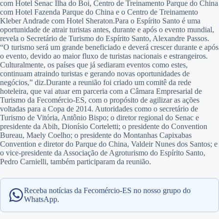
com Hotel Senac Ilha do Boi, Centro de Treinamento Parque do China
com Hotel Fazenda Parque do China e o Centro de Treinamento
Kleber Andrade com Hotel Sheraton.Para o Espírito Santo é uma
oportunidade de atrair turistas antes, durante e após o evento mundial,
revela o Secretário de Turismo do Espírito Santo, Alexandre Passos.
“O turismo será um grande beneficiado e deverá crescer durante e após
o evento, devido ao maior fluxo de turistas nacionais e estrangeiros.
Culturalmente, os países que já sediaram eventos como estes,
continuam atraindo turistas e gerando novas oportunidades de
negócios,” diz.Durante a reunião foi criado um comitê da rede
hoteleira, que vai atuar em parceria com a Câmara Empresarial de
Turismo da Fecomércio-ES, com o propósito de agilizar as ações
voltadas para a Copa de 2014. Autoridades como o secretário de
Turismo de Vitória, Antônio Bispo; o diretor regional do Senac e
presidente da Abih, Dionísio Corteletti; o presidente do Convention
Bureau, Maely Coelho; o presidente do Montanhas Capixabas
Convention e diretor do Parque do China, Valdeir Nunes dos Santos; e
o vice-presidente da Associação de Agroturismo do Espírito Santo,
Pedro Carnielli, também participaram da reunião.
Receba notícias da Fecomércio-ES no nosso grupo do
WhatsApp.