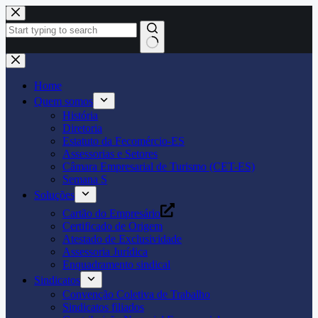
Pular
para
o
conteúdo
Home
Quem somos
História
Diretoria
Estatuto da Fecomércio-ES
Assessorias e Setores
Câmara Empresarial de Turismo (CET-ES)
Semana S
Soluções
Cartão do Empresário
Certificado de Origem
Atestado de Exclusividade
Assessoria Jurídica
Enquadramento sindical
Sindicatos
Convenção Coletiva de Trabalho
Sindicatos filiados