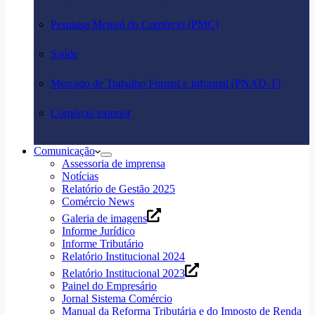
Pesquisa Mensal do Comércio (PMC)
Saúde
Mercado de Trabalho Formal e Informal (PNAD-T)
Comércio exterior
Comunicação
Assessoria de imprensa
Notícias
Relatório de Gestão 2025
Comércio News
Galeria de imagens
Informe Jurídico
Informe Tributário
Relatório Institucional 2024
Relatório Institucional 2023
Painel do Empresário
Jornal Sistema Comércio
Manual da Reforma Tributária e do Imposto de Renda