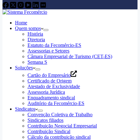
Home
Quem somos
História
Diretoria
Estatuto da Fecomércio-ES
Assessorias e Setores
Câmara Empresarial de Turismo (CET-ES)
Semana S
Soluções
Cartão do Empresário
Certificado de Origem
Atestado de Exclusividade
Assessoria Jurídica
Enquadramento sindical
Auditório da Fecomércio-ES
Sindicatos
Convenção Coletiva de Trabalho
Sindicatos filiados
Contribuição Negocial Empresarial
Contribuição Sindical
Cálculo da contribuição sindical