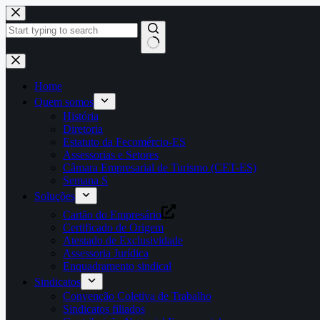
Pular
para
o
conteúdo
Home
Quem somos
História
Diretoria
Estatuto da Fecomércio-ES
Assessorias e Setores
Câmara Empresarial de Turismo (CET-ES)
Semana S
Soluções
Cartão do Empresário
Certificado de Origem
Atestado de Exclusividade
Assessoria Jurídica
Enquadramento sindical
Sindicatos
Convenção Coletiva de Trabalho
Sindicatos filiados