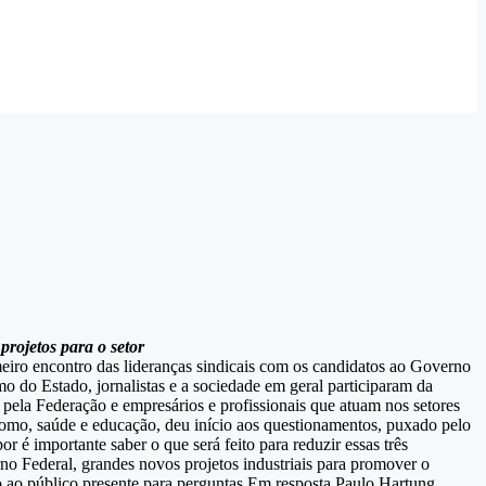
projetos para o setor
eiro encontro das lideranças sindicais com os candidatos ao Governo
mo do Estado, jornalistas e a sociedade em geral participaram da
 pela Federação e empresários e profissionais que atuam nos setores
 como, saúde e educação, deu início aos questionamentos, puxado pelo
r é importante saber o que será feito para reduzir essas três
no Federal, grandes novos projetos industriais para promover o
o ao público presente para perguntas.Em resposta Paulo Hartung