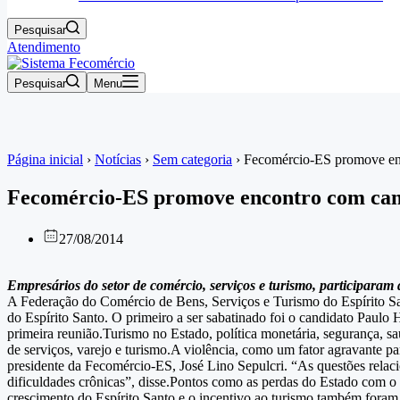
Pesquisar
Atendimento
Pesquisar
Menu
Página inicial
›
Notícias
›
Sem categoria
›
Fecomércio-ES promove en
Fecomércio-ES promove encontro com can
27/08/2014
Empresários do setor de comércio, serviços e turismo, participaram
A Federação do Comércio de Bens, Serviços e Turismo do Espírito San
do Espírito Santo. O primeiro a ser sabatinado foi o candidato Paulo 
primeira reunião.Turismo no Estado, política monetária, segurança, sa
de serviços, varejo e turismo.A violência, como um fator agravante p
presidente da Fecomércio-ES, José Lino Sepulcri. “As questões relacion
dificuldades crônicas”, disse.Pontos como as perdas do Estado com o 
crescimento do Espírito Santo e o incentivo ao turismo também foram