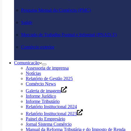
Pesquisa Mensal do Comércio (PMC)
Saúde
Mercado de Trabalho Formal e Informal (PNAD-T)
Comércio exterior
Comunicação
Assessoria de imprensa
Notícias
Relatório de Gestão 2025
Comércio News
Galeria de imagens
Informe Jurídico
Informe Tributário
Relatório Institucional 2024
Relatório Institucional 2023
Painel do Empresário
Jornal Sistema Comércio
Manual da Reforma Tributária e do Imposto de Renda