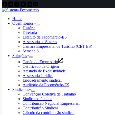
Home
Quem somos
História
Diretoria
Estatuto da Fecomércio-ES
Assessorias e Setores
Câmara Empresarial de Turismo (CET-ES)
Semana S
Soluções
Cartão do Empresário
Certificado de Origem
Atestado de Exclusividade
Assessoria Jurídica
Enquadramento sindical
Auditório da Fecomércio-ES
Sindicatos
Convenção Coletiva de Trabalho
Sindicatos filiados
Contribuição Negocial Empresarial
Contribuição Sindical
Cálculo da contribuição sindical