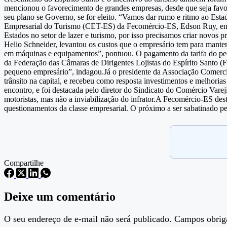
mencionou o favorecimento de grandes empresas, desde que seja favor
seu plano se Governo, se for eleito. “Vamos dar rumo e ritmo ao Estad
Empresarial do Turismo (CET-ES) da Fecomércio-ES, Edson Ruy, entre
Estados no setor de lazer e turismo, por isso precisamos criar novos pr
Helio Schneider, levantou os custos que o empresário tem para manter 
em máquinas e equipamentos”, pontuou. O pagamento da tarifa do pedá
da Federação das Câmaras de Dirigentes Lojistas do Espírito Santo (F
pequeno empresário”, indagou.Já o presidente da Associação Comercia
trânsito na capital, e recebeu como resposta investimentos e melhoria
encontro, e foi destacada pelo diretor do Sindicato do Comércio Varej
motoristas, mas não a inviabilização do infrator.A Fecomércio-ES des
questionamentos da classe empresarial. O próximo a ser sabatinado pel
Compartilhe
Deixe um comentário
O seu endereço de e-mail não será publicado.
Campos obrig