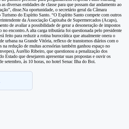
m as diversas entidades de classe para que possam dar andamento ao
zação”, disse.Na oportunidade, o secretário geral da Câmara
 Turismo do Espírito Santo. “O Espírito Santo compete com outros
erintendente da Associação Capixaba de Supermercados (Acaps),
ento de avaliar a possibilidade de gerar a desoneração de impostos
o encontro.A alta carga tributária foi questionada pelo presidente
 feito para reduzir a rotina burocrática que atualmente onera o
 urbana na Grande Vitória, reflexo de transtornos diários com o
ações na redução de multas acessórias também ganhou espaço no
invepes), Aurélio Ribeiro, que questionou a penalização dos
 do Estado que desejarem apresentar suas propostas e ouvir os
de setembro, às 10 horas, no hotel Senac Ilha do Boi.
.