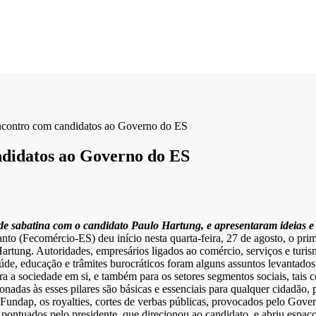
contro com candidatos ao Governo do ES
didatos ao Governo do ES
 de sabatina com o candidato Paulo Hartung, e apresentaram ideias e 
to (Fecomércio-ES) deu início nesta quarta-feira, 27 de agosto, o prim
Hartung. Autoridades, empresários ligados ao comércio, serviços e turis
úde, educação e trâmites burocráticos foram alguns assuntos levantados
ara a sociedade em si, e também para os setores segmentos sociais, tais
adas às esses pilares são básicas e essenciais para qualquer cidadão, po
Fundap, os royalties, cortes de verbas públicas, provocados pelo Gover
 pontuados pelo presidente, que direcionou ao candidato, e abriu espaç