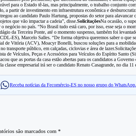
ável para o Estado tê-las, mas principalmente, o trabalho conjunto co
o, a partir de investimento em infraestrutura econômica e desburocrati
gou ao candidato Paulo Hartung, propostas do setor para alavancar o
ojetos que vão impactar a cadeia”, disse.
Solicitações
Na ocasião, o sup
o negócio no país. “No Brasil tudo está caro, por isso, esse seja o mom
gio da Terceira Ponte, até o momento suspenso, também foi levantado n
CDL-ES), Marcelo Salles. “De forma objetiva queremos saber o que será
l de Vitória (ACV), Moacyr Bonelli, buscou soluções para a mobilidade
s no transporte público, em calçadas, ciclovias e área de lazer.Solicit
ista de Veículos, Peças e Acessórios para Veículos do Espírito Santo (S
tacou que as portas da casa estão abertas para os candidatos a Governo
a classe empresarial irá ser o candidato Renato Casagrande, no dia 11 
Receba notícias da Fecomércio-ES no nosso grupo do WhatsApp
atórios são marcados com
*