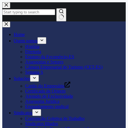
Pular
para
o
conteúdo
Home
Quem somos
História
Diretoria
Estatuto da Fecomércio-ES
Assessorias e Setores
Câmara Empresarial de Turismo (CET-ES)
Semana S
Soluções
Cartão do Empresário
Certificado de Origem
Atestado de Exclusividade
Assessoria Jurídica
Enquadramento sindical
Sindicatos
Convenção Coletiva de Trabalho
Sindicatos filiados