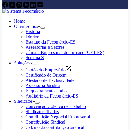
Home
Quem somos
História
Diretoria
Estatuto da Fecomércio-ES
Assessorias e Setores
Câmara Empresarial de Turismo (CET-ES)
Semana S
Soluções
Cartão do Empresário
Certificado de Origem
Atestado de Exclusividade
Assessoria Jurídica
Enquadramento sindical
Auditório da Fecomércio-ES
Sindicatos
Convenção Coletiva de Trabalho
Sindicatos filiados
Contribuição Negocial Empresarial
Contribuição Sindical
Cálculo da contribuição sindical