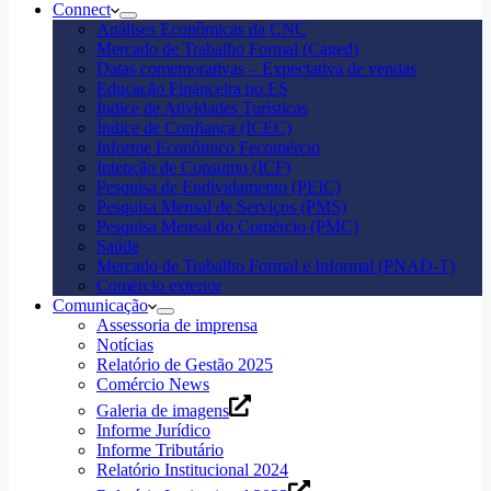
Connect
Análises Econômicas da CNC
Mercado de Trabalho Formal (Caged)
Datas comemorativas – Expectativa de vendas
Educação Financeira no ES
Índice de Atividades Turísticas
Índice de Confiança (ICEC)
Informe Econômico Fecomércio
Intenção de Consumo (ICF)
Pesquisa de Endividamento (PEIC)
Pesquisa Mensal de Serviços (PMS)
Pesquisa Mensal do Comércio (PMC)
Saúde
Mercado de Trabalho Formal e Informal (PNAD-T)
Comércio exterior
Comunicação
Assessoria de imprensa
Notícias
Relatório de Gestão 2025
Comércio News
Galeria de imagens
Informe Jurídico
Informe Tributário
Relatório Institucional 2024