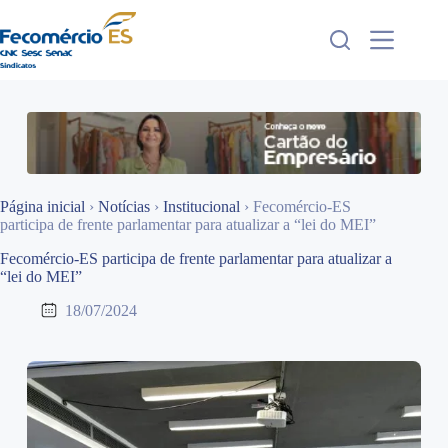
Pular
para
o
conteúdo
Página inicial
›
Notícias
›
Institucional
›
Fecomércio-ES
participa de frente parlamentar para atualizar a “lei do MEI”
Fecomércio-ES participa de frente parlamentar para atualizar a
“lei do MEI”
18/07/2024