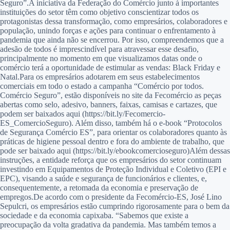
Seguro”.A iniciativa da Federação do Comércio junto à importantes
instituições do setor têm como objetivo conscientizar todos os
protagonistas dessa transformação, como empresários, colaboradores e
população, unindo forças e ações para continuar o enfrentamento à
pandemia que ainda não se encerrou. Por isso, compreendemos que a
adesão de todos é imprescindível para atravessar esse desafio,
principalmente no momento em que visualizamos datas onde o
comércio terá a oportunidade de estimular as vendas: Black Friday e
Natal.Para os empresários adotarem em seus estabelecimentos
comerciais em todo o estado a campanha “Comércio por todos.
Comércio Seguro”, estão disponíveis no site da Fecomércio as peças
abertas como selo, adesivo, banners, faixas, camisas e cartazes, que
podem ser baixados aqui (https://bit.ly/Fecomercio-
ES_ComercioSeguro). Além disso, também há o e-book “Protocolos
de Segurança Comércio ES”, para orientar os colaboradores quanto às
práticas de higiene pessoal dentro e fora do ambiente de trabalho, que
pode ser baixado aqui (https://bit.ly/ebookcomercioseguro)Além dessas
instruções, a entidade reforça que os empresários do setor continuam
investindo em Equipamentos de Proteção Individual e Coletivo (EPI e
EPC), visando a saúde e segurança de funcionários e clientes, e,
consequentemente, a retomada da economia e preservação de
empregos.De acordo com o presidente da Fecomércio-ES, José Lino
Sepulcri, os empresários estão cumprindo rigorosamente para o bem da
sociedade e da economia capixaba. “Sabemos que existe a
preocupação da volta gradativa da pandemia. Mas também temos a