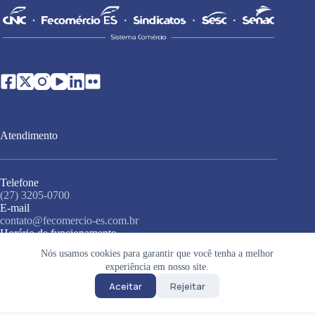
Atendimento
Telefone
(27) 3205-0700
E-mail
contato@fecomercio-es.com.br
Horário de funcionamento
Segunda a sexta-feira (exceto feriados), das 8h às 17h
Nós usamos cookies para garantir que você tenha a melhor
Endereço
experiência em nosso site.
Rua Misael Pedreira da Silva, 138, 3º andar, Santa Lúcia,
Vitória - ES, 29056-230
Aceitar
Rejeitar
Copyright © 2026 • Sistema Fecomércio • Todos os direitos
reservados •
Política de privacidade