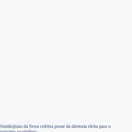
Sindilojistas da Serra celebra posse da diretoria eleita para o
próximo quadriênio