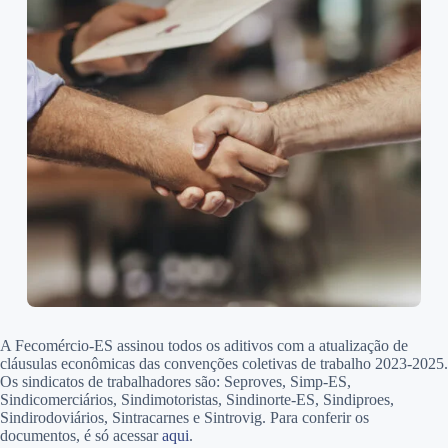
A Fecomércio-ES assinou todos os aditivos com a atualização de
cláusulas econômicas das convenções coletivas de trabalho 2023-2025.
Os sindicatos de trabalhadores são: Seproves, Simp-ES,
Sindicomerciários, Sindimotoristas, Sindinorte-ES, Sindiproes,
Sindirodoviários, Sintracarnes e Sintrovig. Para conferir os
documentos, é só acessar
aqui
.