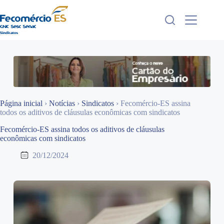
Pular
para
o
conteúdo
Página inicial
›
Notícias
›
Sindicatos
›
Fecomércio-ES assina
todos os aditivos de cláusulas econômicas com sindicatos
Fecomércio-ES assina todos os aditivos de cláusulas
econômicas com sindicatos
20/12/2024