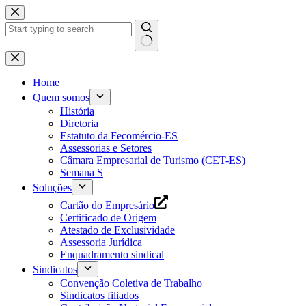
Pular
para
o
conteúdo
Home
Quem somos
História
Diretoria
Estatuto da Fecomércio-ES
Assessorias e Setores
Câmara Empresarial de Turismo (CET-ES)
Semana S
Soluções
Cartão do Empresário
Certificado de Origem
Atestado de Exclusividade
Assessoria Jurídica
Enquadramento sindical
Sindicatos
Convenção Coletiva de Trabalho
Sindicatos filiados