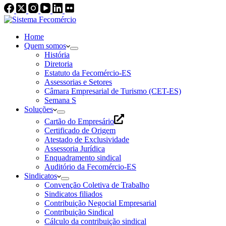
Home
Quem somos
História
Diretoria
Estatuto da Fecomércio-ES
Assessorias e Setores
Câmara Empresarial de Turismo (CET-ES)
Semana S
Soluções
Cartão do Empresário
Certificado de Origem
Atestado de Exclusividade
Assessoria Jurídica
Enquadramento sindical
Auditório da Fecomércio-ES
Sindicatos
Convenção Coletiva de Trabalho
Sindicatos filiados
Contribuição Negocial Empresarial
Contribuição Sindical
Cálculo da contribuição sindical