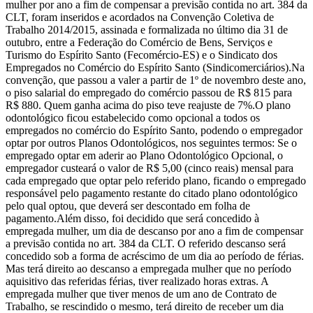
mulher por ano a fim de compensar a previsão contida no art. 384 da
CLT, foram inseridos e acordados na Convenção Coletiva de
Trabalho 2014/2015, assinada e formalizada no último dia 31 de
outubro, entre a Federação do Comércio de Bens, Serviços e
Turismo do Espírito Santo (Fecomércio-ES) e o Sindicato dos
Empregados no Comércio do Espírito Santo (Sindicomerciários).Na
convenção, que passou a valer a partir de 1º de novembro deste ano,
o piso salarial do empregado do comércio passou de R$ 815 para
R$ 880. Quem ganha acima do piso teve reajuste de 7%.O plano
odontológico ficou estabelecido como opcional a todos os
empregados no comércio do Espírito Santo, podendo o empregador
optar por outros Planos Odontológicos, nos seguintes termos: Se o
empregado optar em aderir ao Plano Odontológico Opcional, o
empregador custeará o valor de R$ 5,00 (cinco reais) mensal para
cada empregado que optar pelo referido plano, ficando o empregado
responsável pelo pagamento restante do citado plano odontológico
pelo qual optou, que deverá ser descontado em folha de
pagamento.Além disso, foi decidido que será concedido à
empregada mulher, um dia de descanso por ano a fim de compensar
a previsão contida no art. 384 da CLT. O referido descanso será
concedido sob a forma de acréscimo de um dia ao período de férias.
Mas terá direito ao descanso a empregada mulher que no período
aquisitivo das referidas férias, tiver realizado horas extras. A
empregada mulher que tiver menos de um ano de Contrato de
Trabalho, se rescindido o mesmo, terá direito de receber um dia