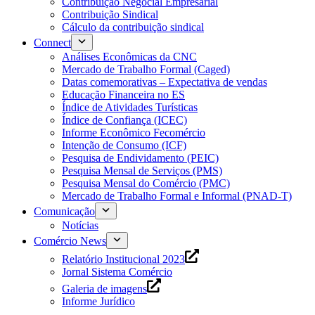
Contribuição Negocial Empresarial
Contribuição Sindical
Cálculo da contribuição sindical
Connect
Análises Econômicas da CNC
Mercado de Trabalho Formal (Caged)
Datas comemorativas – Expectativa de vendas
Educação Financeira no ES
Índice de Atividades Turísticas
Índice de Confiança (ICEC)
Informe Econômico Fecomércio
Intenção de Consumo (ICF)
Pesquisa de Endividamento (PEIC)
Pesquisa Mensal de Serviços (PMS)
Pesquisa Mensal do Comércio (PMC)
Mercado de Trabalho Formal e Informal (PNAD-T)
Comunicação
Notícias
Comércio News
Relatório Institucional 2023
Jornal Sistema Comércio
Galeria de imagens
Informe Jurídico