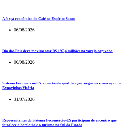
A força econômica do Café no Espírito Santo
06/08/2026
Dia dos Pais deve movimentar R$ 197,4 milhões no varejo capixaba
06/08/2026
Sistema Fecomércio-ES: conectando qualificação, negócios e inovação na
Expovinhos Vitória
31/07/2026
Representantes do Sistema Fecomércio-ES participam de encontro que
fortalece a hotelaria e o turismo no Sul do Estado