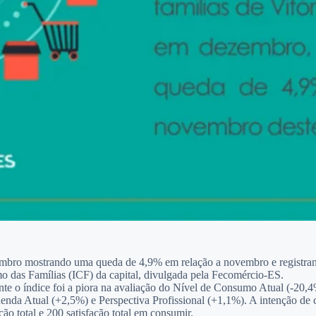
ezembro mostrando uma queda de 4,9% em relação a novembro e registr
o das Famílias (ICF) da capital, divulgada pela Fecomércio-ES.
te o índice foi a piora na avaliação do Nível de Consumo Atual (-20
Renda Atual (+2,5%) e Perspectiva Profissional (+1,1%). A intenção d
ção total e 200 satisfação total em consumir.