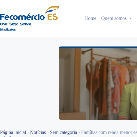
Pular
para
o
Home
Quem somos
conteúdo
Página inicial
›
Notícias
›
Sem categoria
›
Famílias com renda menor es