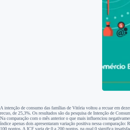
A intenção de consumo das famílias de Vitória voltou a recuar em d
recuo, de 25,3%. Os resultados são da pesquisa de Intenção de Consum
Na comparação com o mês anterior o que mais influenciou negativamen
índice apenas dois apresentaram variação positiva nessa comparação: 
100 pontos. A ICF varia de 0 a 200 pontos, na qual 0 significa insatisfa