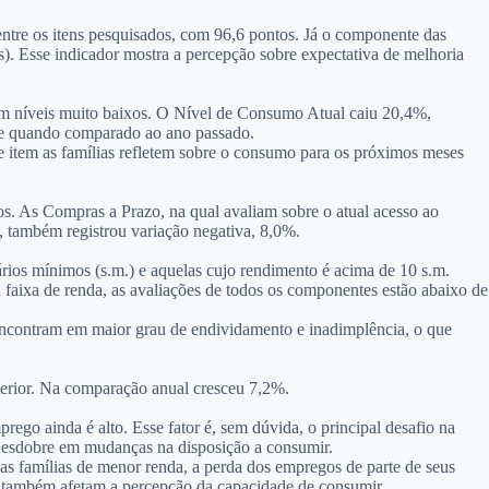
ntre os itens pesquisados, com 96,6 pontos. Já o componente das
. Esse indicador mostra a percepção sobre expectativa de melhoria
m níveis muito baixos. O Nível de Consumo Atual caiu 20,4%,
te quando comparado ao ano passado.
 item as famílias refletem sobre o consumo para os próximos meses
s. As Compras a Prazo, na qual avaliam sobre o atual acesso ao
, também registrou variação negativa, 8,0%.
ários mínimos (s.m.) e aquelas cujo rendimento é acima de 10 s.m.
 faixa de renda, as avaliações de todos os componentes estão abaixo de
encontram em maior grau de endividamento e inadimplência, o que
erior. Na comparação anual cresceu 7,2%.
rego ainda é alto. Esse fator é, sem dúvida, o principal desafio na
 desdobre em mudanças na disposição a consumir.
as famílias de menor renda, a perda dos empregos de parte de seus
ue também afetam a percepção da capacidade de consumir.