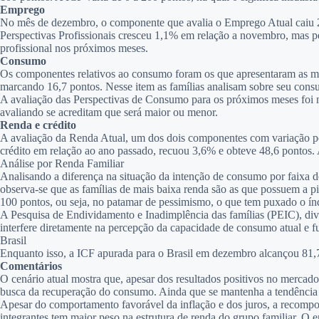
Emprego
No mês de dezembro, o componente que avalia o Emprego Atual caiu 2,
Perspectivas Profissionais cresceu 1,1% em relação a novembro, mas p
profissional nos próximos meses.
Consumo
Os componentes relativos ao consumo foram os que apresentaram as 
marcando 16,7 pontos. Nesse item as famílias analisam sobre seu co
A avaliação das Perspectivas de Consumo para os próximos meses foi 
avaliando se acreditam que será maior ou menor.
Renda e crédito
A avaliação da Renda Atual, um dos dois componentes com variação pos
crédito em relação ao ano passado, recuou 3,6% e obteve 48,6 pontos. 
Análise por Renda Familiar
Analisando a diferença na situação da intenção de consumo por faixa d
observa-se que as famílias de mais baixa renda são as que possuem a p
100 pontos, ou seja, no patamar de pessimismo, o que tem puxado o índ
A Pesquisa de Endividamento e Inadimplência das famílias (PEIC), div
interfere diretamente na percepção da capacidade de consumo atual e fu
Brasil
Enquanto isso, a ICF apurada para o Brasil em dezembro alcançou 81,
Comentários
O cenário atual mostra que, apesar dos resultados positivos no mercado 
busca da recuperação do consumo. Ainda que se mantenha a tendência 
Apesar do comportamento favorável da inflação e dos juros, a recompo
integrantes tem maior peso na estrutura de renda do grupo familiar. 