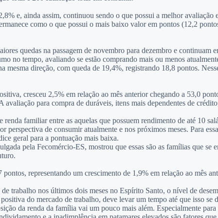
8% e, ainda assim, continuou sendo o que possui a melhor avaliação e
ermanece como o que possui o mais baixo valor em pontos (12,2 pontos)
maiores quedas na passagem de novembro para dezembro e continuam e
nsumo no tempo, avaliando se estão comprando mais ou menos atualmen
na mesma direção, com queda de 19,4%, registrando 18,8 pontos. Nesse
itiva, cresceu 2,5% em relação ao mês anterior chegando a 53,0 ponto
A avaliação para compra de duráveis, itens mais dependentes de crédito
e renda familiar entre as aquelas que possuem rendimento de até 10 sal
ior perspectiva de consumir atualmente e nos próximos meses. Para essa
ice geral para a pontuação mais baixa.
ulgada pela Fecomércio-ES, mostrou que essas são as famílias que se 
turo.
7 pontos, representando um crescimento de 1,9% em relação ao mês ant
de trabalho nos últimos dois meses no Espírito Santo, o nível de desemp
positiva do mercado de trabalho, deve levar um tempo até que isso se
sição da renda da família vai um pouco mais além. Especialmente para 
O endividamento e a inadimplência em patamares elevados são fatores q