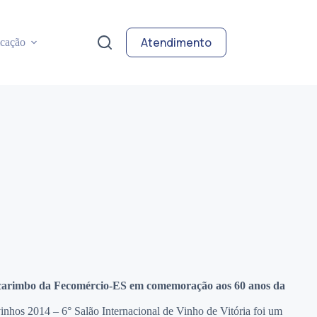
Atendimento
cação
lo e carimbo da Fecomércio-ES em comemoração aos 60 anos da
ovinhos 2014 – 6° Salão Internacional de Vinho de Vitória foi um