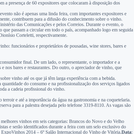
m a presença de 60 expositores que colocaram à disposição dos
 evento não é apenas uma linda feira, com importantes expositores e
mente, contribuem para a difusão do conhecimento sobre o vinho.
istério das Comunicações e pelos Correios. Durante o evento, o
ivo que passam a circular em todo o país, acompanhado logo em seguida
onísio Corteletti, respectivamente.
ho: funcionários e proprietários de pousadas, wine stores, bares e
onsumidor final. De um lado, o representante, o importador e a
e nos bares e restaurantes. Do outro, o apreciador de vinho, que
sobre vinho até os que já têm larga experiência com a bebida.
 quantidade do consumo e na profissionalização dos serviços ligados
oda a cadeia profissional do vinho.
erroir e até a importância da água na gastronomia e na coquetelaria.
 reserva para a palestra desejada pelo telefone 3319-8110. As vagas são
co melhores vinhos em seis categorias: Brancos do Novo e do Velho
as e serão identificados durante a feira com um selo exclusivo do
ia ExpoVinhos 2014 – 6º Salão Internacional do Vinho de Vitória.
Data
: