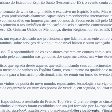
rismo do Estado do Espírito Santo (Fecomércio-ES), o evento conta co
o formato de wine tasting, inédito e exclusivo no Espírito Santo. Mas o
 com profissionais altamente capacitados e reconhecidos internacional
bo comemorativo em homenagem aos 60 anos da Fecomércio-ES pelo Min
 o primeiro o ato simbólico de aplicação do selo e carimbo comemorat
 Sesc-ES, Gutman Uchôa de Mendonça, diretor Regional do Senac-ES, Di
 um espaço dedicado aos profissionais que lidam diariamente com o vin
gratuitos, sobre serviços de vinho, um de nível básico e outro avançado.
so. É a oportunidade de os expositores estarem em contato com o seu c
rado pelo consumidor nas gôndolas dos supermercados, nas wine stores 
ico, que agrada desde aqueles que estão iniciando seus conhecimentos 
 o mercado de vinhos no Espírito Santo, com aumento na qualidade e na
ado e para a formação profissional, além de reunir em torno do evento t
 vinhos de ponta do novo mundo, espumantes, tecnologia a serviço do t
 site da organização ou num dos pontos de venda e, em seguida, solicitar
ória Expovinhos, o resultado do Prêmio Top Five. O prêmio elege os cin
os vitoriosos foram escolhidos por um júri formado por 14 especialist
omércio:
facebook.com/fecomercio.espiritosanto
Serviço
:
Evento
: Vitór