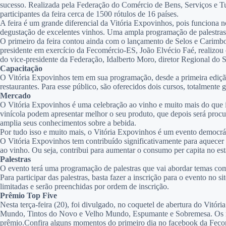
sucesso. Realizada pela Federação do Comércio de Bens, Serviços e Tu
participantes da feira cerca de 1500 rótulos de 16 países.
A feira é um grande diferencial da Vitória Expovinhos, pois funciona n
degustação de excelentes vinhos. Uma ampla programação de palestras,
O primeiro da feira contou ainda com o lançamento de Selos e Carim
presidente em exercício da Fecomércio-ES, João Elvécio Faé, realizou
do vice-presidente da Federação, Idalberto Moro, diretor Regional do
Capacitação
O Vitória Expovinhos tem em sua programação, desde a primeira edição,
restaurantes. Para esse público, são oferecidos dois cursos, totalmente 
Mercado
O Vitória Expovinhos é uma celebração ao vinho e muito mais do que is
vinícola podem apresentar melhor o seu produto, que depois será procu
amplia seus conhecimentos sobre a bebida.
Por tudo isso e muito mais, o Vitória Expovinhos é um evento democrát
O Vitória Expovinhos tem contribuído significativamente para aquecer
ao vinho. Ou seja, contribui para aumentar o consumo per capita no est
Palestras
O evento terá uma programação de palestras que vai abordar temas como
Para participar das palestras, basta fazer a inscrição para o evento no
limitadas e serão preenchidas por ordem de inscrição.
Prêmio Top Five
Nesta terça-feira (20), foi divulgado, no coquetel de abertura do Vit
Mundo, Tintos do Novo e Velho Mundo, Espumante e Sobremesa. Os rótul
prêmio.Confira alguns momentos do primeiro dia no facebook da Fec