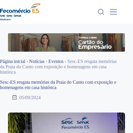
Pular
para
o
conteúdo
Página inicial
›
Notícias
›
Eventos
›
Sesc-ES resgata memórias
da Praia do Canto com exposição e homenagens em casa
histórica
Sesc-ES resgata memórias da Praia do Canto com exposição e
homenagens em casa histórica
05/09/2024