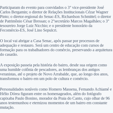
Participaram do evento para convidados o 3° vice-presidente José
Carlos Bergamin; o diretor de Relações Institucionais Cézar Wagner
Pinto; o diretor-regional do Senac-ES, Richardson Schmittel; o diretor
de Patrimônio César Bressan; o 2°secretário Marcos Magalhães; o 3°
tesoureiro Jorge Luiz Nicchio; e o presidente honorário da
Fecomércio-ES, José Lino Sepulcri.
O local vai abrigar a Casa Senac, após passar por processos de
adequação e restauro. Será um centro de educação com cursos de
formação para os trabalhadores do comércio, preservando a arquitetura
do casarão.
A exposição passeia pela história do bairro, desde sua origem como
uma humilde colônia de pescadores, as lembranças dos antigos
veranistas, até o projeto de Novo Arrabalde, que, ao longo dos anos,
transformou o bairro em um polo de cultura e comércio.
Personalidades notáveis como Homero Massena, Fernando Achiamé e
Hélio Dórea figuram entre os homenageados, além do fotógrafo
capixaba Paulo Bonino, morador da Praia do Canto, cujo olhar de 96
anos testemunhou e eternizou momentos de um bairro em constante
mutação.