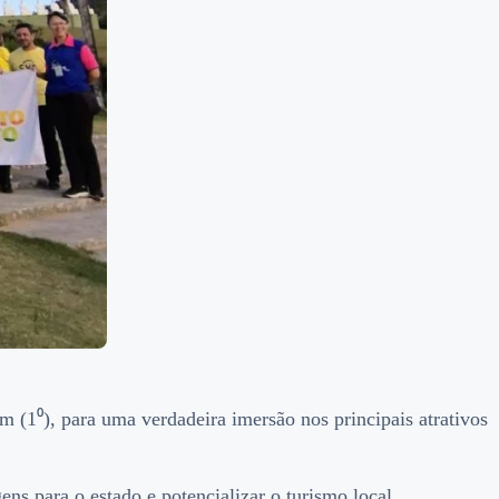
 (1⁰), para uma verdadeira imersão nos principais atrativos
ens para o estado e potencializar o turismo local.