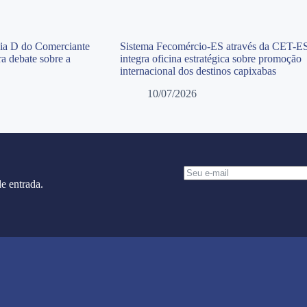
Dia D do Comerciante
Sistema Fecomércio-ES através da CET-E
a debate sobre a
integra oficina estratégica sobre promoção
internacional dos destinos capixabas
10/07/2026
e entrada.