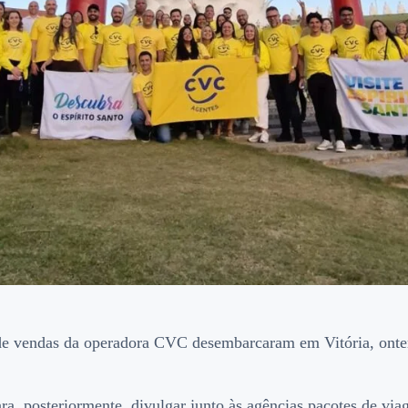
 de vendas da operadora CVC desembarcaram em Vitória, ontem
ra, posteriormente, divulgar junto às agências pacotes de viag