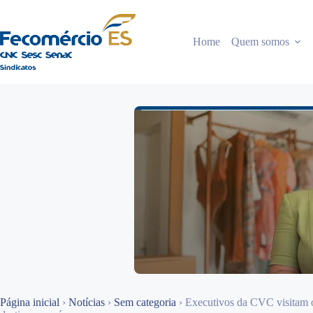
Pular
para
o
Home
Quem somos
conteúdo
Página inicial
›
Notícias
›
Sem categoria
›
Executivos da CVC visitam 