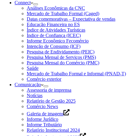
Connect
Análises Econômicas da CNC
Mercado de Trabalho Formal (Caged)
Datas comemorativas – Expectativa de vendas
Educação Financeira no ES
Índice de Atividades Turísticas
Índice de Confiança (ICEC)
Informe Econômico Fecomércio
Intenção de Consumo (ICF)
Pesquisa de Endividamento (PEIC)
Pesquisa Mensal de Serviços (PMS)
Pesquisa Mensal do Comércio (PMC)
Saúde
Mercado de Trabalho Formal e Informal (PNAD-T)
Comércio exterior
Comunicação
Assessoria de imprensa
Notícias
Relatório de Gestão 2025
Comércio News
Galeria de imagens
Informe Jurídico
Informe Tributário
Relatório Institucional 2024