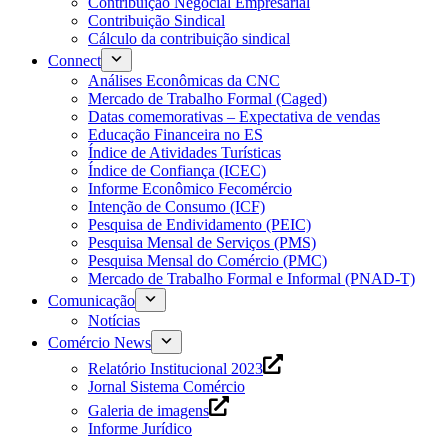
Contribuição Negocial Empresarial
Contribuição Sindical
Cálculo da contribuição sindical
Connect
Análises Econômicas da CNC
Mercado de Trabalho Formal (Caged)
Datas comemorativas – Expectativa de vendas
Educação Financeira no ES
Índice de Atividades Turísticas
Índice de Confiança (ICEC)
Informe Econômico Fecomércio
Intenção de Consumo (ICF)
Pesquisa de Endividamento (PEIC)
Pesquisa Mensal de Serviços (PMS)
Pesquisa Mensal do Comércio (PMC)
Mercado de Trabalho Formal e Informal (PNAD-T)
Comunicação
Notícias
Comércio News
Relatório Institucional 2023
Jornal Sistema Comércio
Galeria de imagens
Informe Jurídico