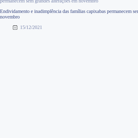
permanecem sem grandes alterações em novembro
Endividamento e inadimplência das famílias capixabas permanecem se
novembro
15/12/2021