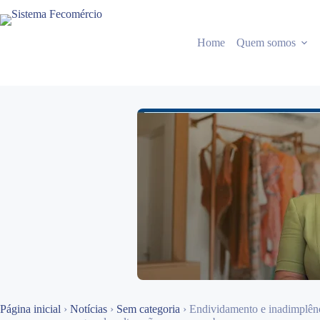
Pular
para
o
Home
Quem somos
conteúdo
Página inicial
›
Notícias
›
Sem categoria
›
Endividamento e inadimplênc