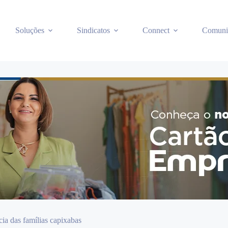
Soluções
Sindicatos
Connect
Comuni
ia das famílias capixabas