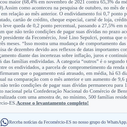
ficou maior (68,4% em novembro de 2021 contra 65,3% da mé
).Assim como aconteceu na pesquisa de outubro, no mês de 
s em relação ao mês anterior. O endividamento foi 0,7 ponto 
o, cartão de crédito, cheque especial, carnê de loja, crédit
m leve queda de 0,2 ponto percentual, passando a 27,5% em 
am que não terão condições de pagar suas dívidas no prazo ac
presidente da Fecomércio, José Lino Sepulcri, pontua que o
 três meses. “Isso mostra uma mudança de comportamento das 
isa de dezembro devido aos reflexos de datas importantes co
çamento diante das incertezas sobre inflação, juros e continu
3% das famílias endividadas. A categoria “outros” é o segundo
ntre os endividados, a parcela de comprometimento da renda
afirmaram que o pagamento está atrasado, em média, há 63 d
tual na comparação com o mês anterior e um aumento de 9,6 p
 não terão condições de pagar suas dívidas permaneceu para
o nacional pela Confederação Nacional do Comércio de Bens,
 realizada com uma amostra de, no mínimo, 500 famílias resid
rcio-ES.
Acesse o levantamento completo!
Receba notícias da Fecomércio-ES no nosso grupo do WhatsApp