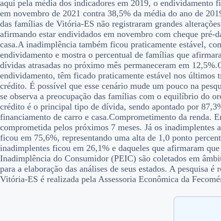
aqui pela média dos indicadores em 2019, o endividamento 
em novembro de 2021 contra 38,5% da média do ano de 2019
das famílias de Vitória-ES não registraram grandes alteraçõe
afirmando estar endividados em novembro com cheque pré-datad
casa.A inadimplência também ficou praticamente estável, co
endividamento e mostra o percentual de famílias que afirmar
dívidas atrasadas no próximo mês permaneceram em 12,5%.O 
endividamento, têm ficado praticamente estável nos últimos
crédito. É possível que esse cenário mude um pouco na pesqu
se observa a preocupação das famílias com o equilíbrio do or
crédito é o principal tipo de dívida, sendo apontado por 87,
financiamento de carro e casa.Comprometimento da renda. E
comprometida pelos próximos 7 meses. Já os inadimplentes 
ficou em 75,6%, representando uma alta de 1,0 ponto percen
inadimplentes ficou em 26,1% e daqueles que afirmaram que
Inadimplência do Consumidor (PEIC) são coletados em âmbit
para a elaboração das análises de seus estados. A pesquisa é
Vitória-ES é realizada pela Assessoria Econômica da Fecomé