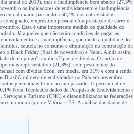
dia anual de 2019), mas a inadimplência bem abaixo (27,5%
novembro os indicadores de endividamento e inadimplência
percentual maior, passando a 68,4% dos entrevistados
o consignado, empréstimo pessoal e/ou prestação de carro e
novembro. Essa é uma importante medida de qualidade do
ordado. Já aqueles que não terão condições de pagar as
 endividamento e a inadimplência, que mede a qualidade do
famílias, cautela no consumo e diminuição na contratação de
mo o Black Friday (final de novembro) e Natal. Ainda assim,
idade do emprego”, explica.Tipos de dívidas. O cartão de
 tipo mais representativo (21,8%), com peso maior do
 mensal com dívidas ficou, em média, em 31% e com a renda
ias.BrasilO número de endividados no País em novembro
ontos percentuais frente ao ano passado. O percentual de
 10,1%.Nota TécnicaOs dados da Pesquisa de Endividamento e
 Serviços e Turismo (CNC) e disponibilizados às federações
entes no município de Vitória – ES. A análise dos dados de
.