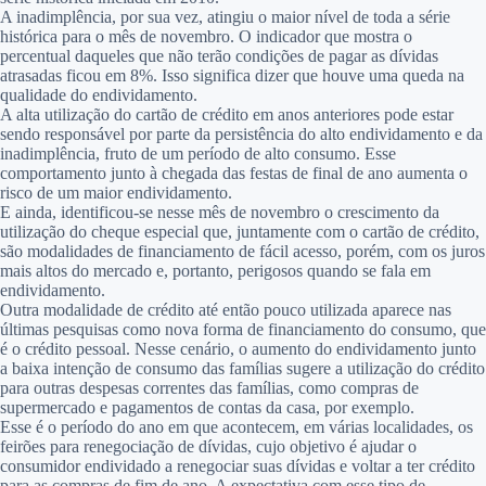
A inadimplência, por sua vez, atingiu o maior nível de toda a série
histórica para o mês de novembro. O indicador que mostra o
percentual daqueles que não terão condições de pagar as dívidas
atrasadas ficou em 8%. Isso significa dizer que houve uma queda na
qualidade do endividamento.
A alta utilização do cartão de crédito em anos anteriores pode estar
sendo responsável por parte da persistência do alto endividamento e da
inadimplência, fruto de um período de alto consumo. Esse
comportamento junto à chegada das festas de final de ano aumenta o
risco de um maior endividamento.
E ainda, identificou-se nesse mês de novembro o crescimento da
utilização do cheque especial que, juntamente com o cartão de crédito,
são modalidades de financiamento de fácil acesso, porém, com os juros
mais altos do mercado e, portanto, perigosos quando se fala em
endividamento.
Outra modalidade de crédito até então pouco utilizada aparece nas
últimas pesquisas como nova forma de financiamento do consumo, que
é o crédito pessoal. Nesse cenário, o aumento do endividamento junto
a baixa intenção de consumo das famílias sugere a utilização do crédito
para outras despesas correntes das famílias, como compras de
supermercado e pagamentos de contas da casa, por exemplo.
Esse é o período do ano em que acontecem, em várias localidades, os
feirões para renegociação de dívidas, cujo objetivo é ajudar o
consumidor endividado a renegociar suas dívidas e voltar a ter crédito
para as compras de fim de ano. A expectativa com esse tipo de