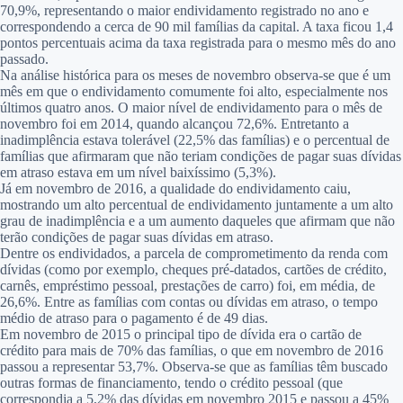
70,9%, representando o maior endividamento registrado no ano e
correspondendo a cerca de 90 mil famílias da capital. A taxa ficou 1,4
pontos percentuais acima da taxa registrada para o mesmo mês do ano
passado.
Na análise histórica para os meses de novembro observa-se que é um
mês em que o endividamento comumente foi alto, especialmente nos
últimos quatro anos. O maior nível de endividamento para o mês de
novembro foi em 2014, quando alcançou 72,6%. Entretanto a
inadimplência estava tolerável (22,5% das famílias) e o percentual de
famílias que afirmaram que não teriam condições de pagar suas dívidas
em atraso estava em um nível baixíssimo (5,3%).
Já em novembro de 2016, a qualidade do endividamento caiu,
mostrando um alto percentual de endividamento juntamente a um alto
grau de inadimplência e a um aumento daqueles que afirmam que não
terão condições de pagar suas dívidas em atraso.
Dentre os endividados, a parcela de comprometimento da renda com
dívidas (como por exemplo, cheques pré-datados, cartões de crédito,
carnês, empréstimo pessoal, prestações de carro) foi, em média, de
26,6%. Entre as famílias com contas ou dívidas em atraso, o tempo
médio de atraso para o pagamento é de 49 dias.
Em novembro de 2015 o principal tipo de dívida era o cartão de
crédito para mais de 70% das famílias, o que em novembro de 2016
passou a representar 53,7%. Observa-se que as famílias têm buscado
outras formas de financiamento, tendo o crédito pessoal (que
correspondia a 5,2% das dívidas em novembro 2015 e passou a 45%