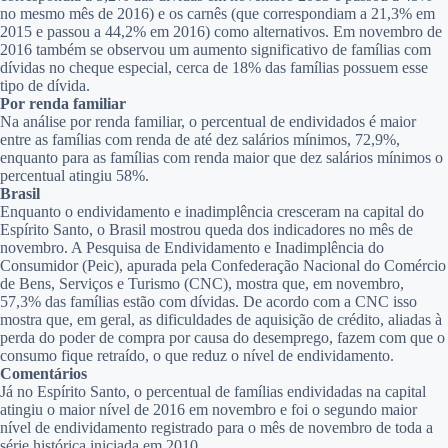
no mesmo mês de 2016) e os carnês (que correspondiam a 21,3% em
2015 e passou a 44,2% em 2016) como alternativos. Em novembro de
2016 também se observou um aumento significativo de famílias com
dívidas no cheque especial, cerca de 18% das famílias possuem esse
tipo de dívida.
Por renda familiar
Na análise por renda familiar, o percentual de endividados é maior
entre as famílias com renda de até dez salários mínimos, 72,9%,
enquanto para as famílias com renda maior que dez salários mínimos o
percentual atingiu 58%.
Brasil
Enquanto o endividamento e inadimplência cresceram na capital do
Espírito Santo, o Brasil mostrou queda dos indicadores no mês de
novembro. A Pesquisa de Endividamento e Inadimplência do
Consumidor (Peic), apurada pela Confederação Nacional do Comércio
de Bens, Serviços e Turismo (CNC), mostra que, em novembro,
57,3% das famílias estão com dívidas. De acordo com a CNC isso
mostra que, em geral, as dificuldades de aquisição de crédito, aliadas à
perda do poder de compra por causa do desemprego, fazem com que o
consumo fique retraído, o que reduz o nível de endividamento.
Comentários
Já no Espírito Santo, o percentual de famílias endividadas na capital
atingiu o maior nível de 2016 em novembro e foi o segundo maior
nível de endividamento registrado para o mês de novembro de toda a
série histórica iniciada em 2010.