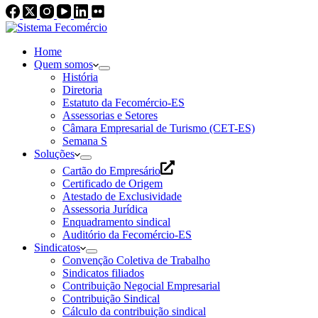
Home
Quem somos
História
Diretoria
Estatuto da Fecomércio-ES
Assessorias e Setores
Câmara Empresarial de Turismo (CET-ES)
Semana S
Soluções
Cartão do Empresário
Certificado de Origem
Atestado de Exclusividade
Assessoria Jurídica
Enquadramento sindical
Auditório da Fecomércio-ES
Sindicatos
Convenção Coletiva de Trabalho
Sindicatos filiados
Contribuição Negocial Empresarial
Contribuição Sindical
Cálculo da contribuição sindical