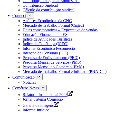
Contribuição Negocial Empresarial
Contribuição Sindical
Cálculo da contribuição sindical
Connect
Análises Econômicas da CNC
Mercado de Trabalho Formal (Caged)
Datas comemorativas – Expectativa de vendas
Educação Financeira no ES
Índice de Atividades Turísticas
Índice de Confiança (ICEC)
Informe Econômico Fecomércio
Intenção de Consumo (ICF)
Pesquisa de Endividamento (PEIC)
Pesquisa Mensal de Serviços (PMS)
Pesquisa Mensal do Comércio (PMC)
Mercado de Trabalho Formal e Informal (PNAD-T)
Comunicação
Notícias
Comércio News
Relatório Institucional 2023
Jornal Sistema Comércio
Galeria de imagens
Informe Jurídico