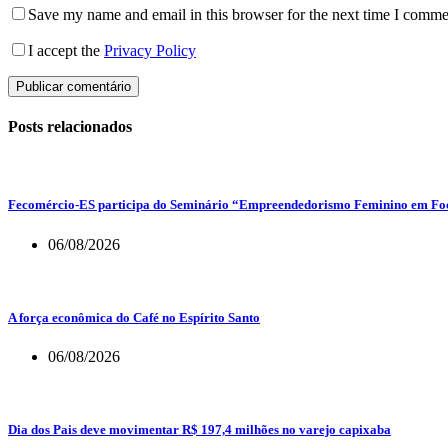
Save my name and email in this browser for the next time I comme
I accept the
Privacy Policy
Publicar comentário
Posts relacionados
Fecomércio-ES participa do Seminário “Empreendedorismo Feminino em Foco
06/08/2026
A força econômica do Café no Espírito Santo
06/08/2026
Dia dos Pais deve movimentar R$ 197,4 milhões no varejo capixaba