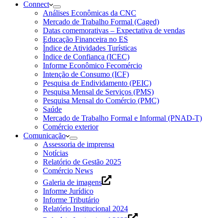
Connect
Análises Econômicas da CNC
Mercado de Trabalho Formal (Caged)
Datas comemorativas – Expectativa de vendas
Educação Financeira no ES
Índice de Atividades Turísticas
Índice de Confiança (ICEC)
Informe Econômico Fecomércio
Intenção de Consumo (ICF)
Pesquisa de Endividamento (PEIC)
Pesquisa Mensal de Serviços (PMS)
Pesquisa Mensal do Comércio (PMC)
Saúde
Mercado de Trabalho Formal e Informal (PNAD-T)
Comércio exterior
Comunicação
Assessoria de imprensa
Notícias
Relatório de Gestão 2025
Comércio News
Galeria de imagens
Informe Jurídico
Informe Tributário
Relatório Institucional 2024