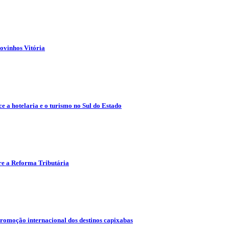
ovinhos Vitória
e a hotelaria e o turismo no Sul do Estado
re a Reforma Tributária
promoção internacional dos destinos capixabas