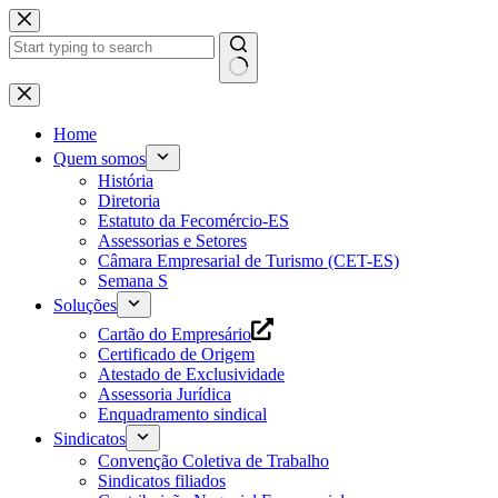
Pular
para
o
conteúdo
Home
Quem somos
História
Diretoria
Estatuto da Fecomércio-ES
Assessorias e Setores
Câmara Empresarial de Turismo (CET-ES)
Semana S
Soluções
Cartão do Empresário
Certificado de Origem
Atestado de Exclusividade
Assessoria Jurídica
Enquadramento sindical
Sindicatos
Convenção Coletiva de Trabalho
Sindicatos filiados