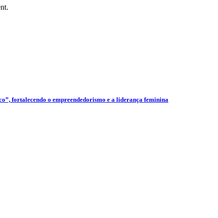
nt.
”, fortalecendo o empreendedorismo e a liderança feminina