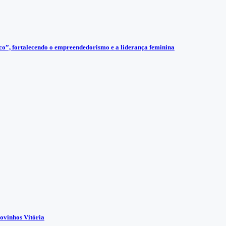
”, fortalecendo o empreendedorismo e a liderança feminina
ovinhos Vitória