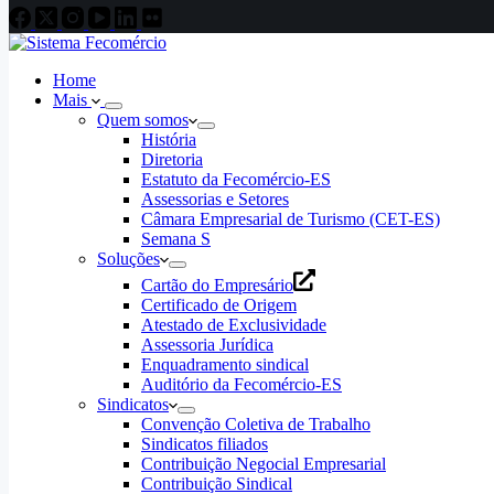
Home
Mais
Quem somos
História
Diretoria
Estatuto da Fecomércio-ES
Assessorias e Setores
Câmara Empresarial de Turismo (CET-ES)
Semana S
Soluções
Cartão do Empresário
Certificado de Origem
Atestado de Exclusividade
Assessoria Jurídica
Enquadramento sindical
Auditório da Fecomércio-ES
Sindicatos
Convenção Coletiva de Trabalho
Sindicatos filiados
Contribuição Negocial Empresarial
Contribuição Sindical