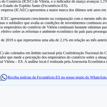
 do Comércio (ICEC) de Vitória, e o indicador de março avançou 1,1% e
o Estado do Espírito Santo (Fecomércio-ES).
da empresa (ICAEC) apresentou a maior marca dos últimos sete anos em
 ICEC apresentaram crescimento na comparação com o mesmo mês do ano
s o subíndice que avalia as condições de investimentos continuou ava
s empresários do comércio de Vitória continuam bastante otimistas par
fetivo sobre as reformas e ambiente econômico do país para prosseguir
e 2019 o que representou uma alta de 2,1% em relação ao mês anterior
) são coletados em âmbito nacional pela Confederação Nacional do Co
ador que mede a percepção dos empresários do comércio sobre a situaçã
tal Vitória – ES. A análise local é realizada pela Assessoria Econômic
Receba notícias da Fecomércio-ES no nosso grupo do WhatsApp