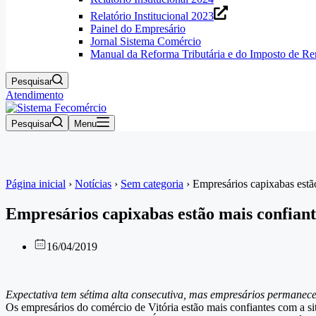
Relatório Institucional 2023
Painel do Empresário
Jornal Sistema Comércio
Manual da Reforma Tributária e do Imposto de R
Pesquisar
Atendimento
Pesquisar
Menu
Página inicial
›
Notícias
›
Sem categoria
›
Empresários capixabas estã
Empresários capixabas estão mais confian
16/04/2019
Expectativa tem sétima alta consecutiva, mas empresários permanece
Os empresários do comércio de Vitória estão mais confiantes com a s