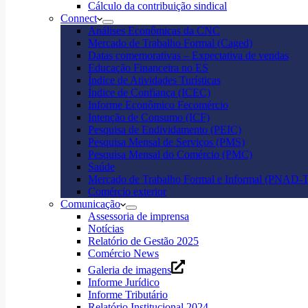
Cálculo da contribuição sindical
Connect
Análises Econômicas da CNC
Mercado de Trabalho Formal (Caged)
Datas comemorativas – Expectativa de vendas
Educação Financeira no ES
Índice de Atividades Turísticas
Índice de Confiança (ICEC)
Informe Econômico Fecomércio
Intenção de Consumo (ICF)
Pesquisa de Endividamento (PEIC)
Pesquisa Mensal de Serviços (PMS)
Pesquisa Mensal do Comércio (PMC)
Saúde
Mercado de Trabalho Formal e Informal (PNAD-T
Comércio exterior
Comunicação
Assessoria de imprensa
Notícias
Relatório de Gestão 2025
Comércio News
Galeria de imagens
Informe Jurídico
Informe Tributário
Relatório Institucional 2024