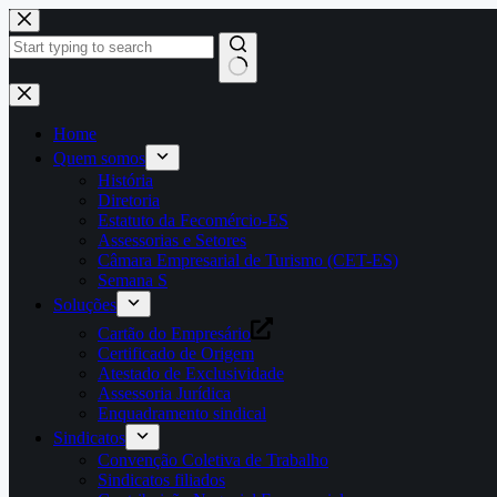
Pular
para
o
conteúdo
Home
Quem somos
História
Diretoria
Estatuto da Fecomércio-ES
Assessorias e Setores
Câmara Empresarial de Turismo (CET-ES)
Semana S
Soluções
Cartão do Empresário
Certificado de Origem
Atestado de Exclusividade
Assessoria Jurídica
Enquadramento sindical
Sindicatos
Convenção Coletiva de Trabalho
Sindicatos filiados