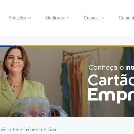
Soluções
Sindicatos
Connect
Comuni
mércio-ES se reúne em Vitória