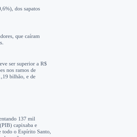
0,6%), dos sapatos
adores, que caíram
s.
eve ser superior a R$
ões nos ramos de
,19 bilhão, e de
entando 137 mil
(PIB) capixaba e
todo o Espírito Santo,