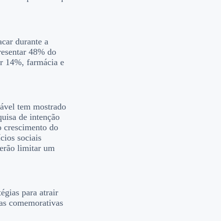
acar durante a
presentar 48% do
or 14%, farmácia e
rável tem mostrado
quisa de intenção
o crescimento do
cios sociais
verão limitar um
égias para atrair
atas comemorativas