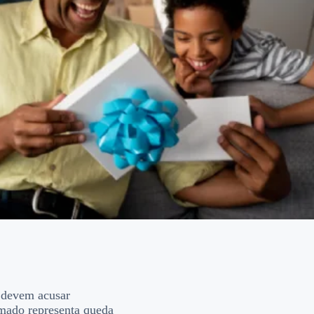
e devem acusar
imado representa queda