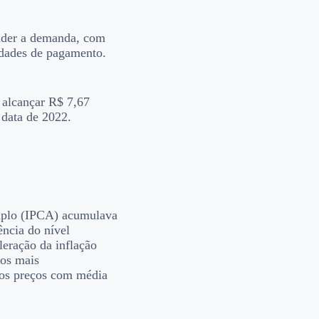
ender a demanda, com
idades de pagamento.
 alcançar R$ 7,67
 data de 2022.
mplo (IPCA) acumulava
ência do nível
leração da inflação
ços mais
dos preços com média