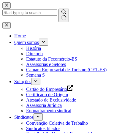
Pular
para
o
conteúdo
Home
Quem somos
História
Diretoria
Estatuto da Fecomércio-ES
Assessorias e Setores
Câmara Empresarial de Turismo (CET-ES)
Semana S
Soluções
Cartão do Empresário
Certificado de Origem
Atestado de Exclusividade
Assessoria Jurídica
Enquadramento sindical
Sindicatos
Convenção Coletiva de Trabalho
Sindicatos filiados