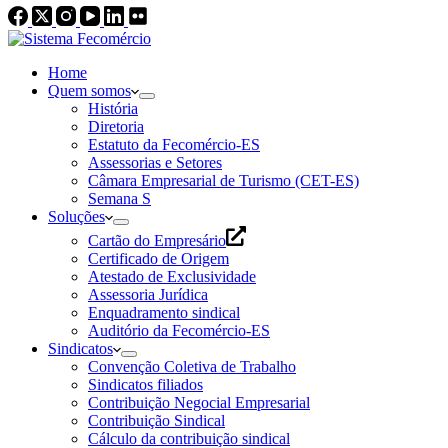
Home
Quem somos
História
Diretoria
Estatuto da Fecomércio-ES
Assessorias e Setores
Câmara Empresarial de Turismo (CET-ES)
Semana S
Soluções
Cartão do Empresário
Certificado de Origem
Atestado de Exclusividade
Assessoria Jurídica
Enquadramento sindical
Auditório da Fecomércio-ES
Sindicatos
Convenção Coletiva de Trabalho
Sindicatos filiados
Contribuição Negocial Empresarial
Contribuição Sindical
Cálculo da contribuição sindical