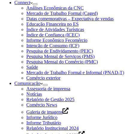
Connect
Análises Econômicas da CNC
Mercado de Trabalho Formal (Caged)
Datas comemorativas – Expectativa de vendas
Educação Financeira no ES
Índice de Atividades Turísticas
Índice de Confiança (ICEC)
Informe Econômico Fecomércio
Intenção de Consumo (ICF)
Pesquisa de Endividamento (PEIC)
Pesquisa Mensal de Serviços (PMS)
Pesquisa Mensal do Comércio (PMC)
Saúde
Mercado de Trabalho Formal e Informal (PNAD-T)
Comércio exterior
Comunicação
Assessoria de imprensa
Notícias
Relatório de Gestão 2025
Comércio News
Galeria de imagens
Informe Jurídico
Informe Tributário
Relatório Institucional 2024