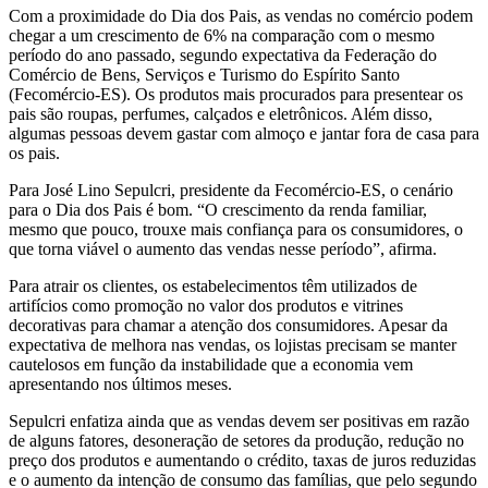
Com a proximidade do Dia dos Pais, as vendas no comércio podem
chegar a um crescimento de 6% na comparação com o mesmo
período do ano passado, segundo expectativa da Federação do
Comércio de Bens, Serviços e Turismo do Espírito Santo
(Fecomércio-ES). Os produtos mais procurados para presentear os
pais são roupas, perfumes, calçados e eletrônicos. Além disso,
algumas pessoas devem gastar com almoço e jantar fora de casa para
os pais.
Para José Lino Sepulcri, presidente da Fecomércio-ES, o cenário
para o Dia dos Pais é bom. “O crescimento da renda familiar,
mesmo que pouco, trouxe mais confiança para os consumidores, o
que torna viável o aumento das vendas nesse período”, afirma.
Para atrair os clientes, os estabelecimentos têm utilizados de
artifícios como promoção no valor dos produtos e vitrines
decorativas para chamar a atenção dos consumidores. Apesar da
expectativa de melhora nas vendas, os lojistas precisam se manter
cautelosos em função da instabilidade que a economia vem
apresentando nos últimos meses.
Sepulcri enfatiza ainda que as vendas devem ser positivas em razão
de alguns fatores, desoneração de setores da produção, redução no
preço dos produtos e aumentando o crédito, taxas de juros reduzidas
e o aumento da intenção de consumo das famílias, que pelo segundo