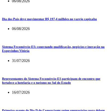
06/08/2026
Dia dos Pais deve movimentar R$ 197,4 milhões no varejo capixaba
06/08/2026
Sistema Fecomércio-ES: conectando qualificação, negócios e inovação na
Expovinhos Vitória
31/07/2026
Representantes do Sistema Fecomércio-ES participam de encontro que
fortalece a hotelaria e o turismo no Sul do Estado
16/07/2026
Primeiro evento do Dia D do Comerciante reúne empresários para debate