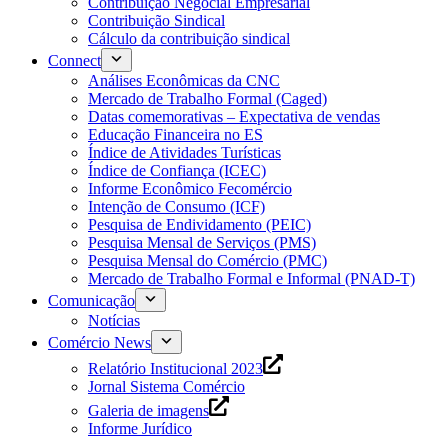
Contribuição Negocial Empresarial
Contribuição Sindical
Cálculo da contribuição sindical
Connect
Análises Econômicas da CNC
Mercado de Trabalho Formal (Caged)
Datas comemorativas – Expectativa de vendas
Educação Financeira no ES
Índice de Atividades Turísticas
Índice de Confiança (ICEC)
Informe Econômico Fecomércio
Intenção de Consumo (ICF)
Pesquisa de Endividamento (PEIC)
Pesquisa Mensal de Serviços (PMS)
Pesquisa Mensal do Comércio (PMC)
Mercado de Trabalho Formal e Informal (PNAD-T)
Comunicação
Notícias
Comércio News
Relatório Institucional 2023
Jornal Sistema Comércio
Galeria de imagens
Informe Jurídico