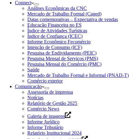
Connect
Análises Econômicas da CNC
Mercado de Trabalho Formal (Caged)
Datas comemorativas – Expectativa de vendas
Educação Financeira no ES
Índice de Atividades Turísticas
Índice de Confiança (ICEC)
Informe Econômico Fecomércio
Intenção de Consumo (ICF)
Pesquisa de Endividamento (PEIC)
Pesquisa Mensal de Serviços (PMS)
Pesquisa Mensal do Comércio (PMC)
Saúde
Mercado de Trabalho Formal e Informal (PNAD-T)
Comércio exterior
Comunicação
Assessoria de imprensa
Notícias
Relatório de Gestão 2025
Comércio News
Galeria de imagens
Informe Jurídico
Informe Tributário
Relatório Institucional 2024