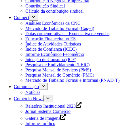
Contribuição Negocial Empresarial
Contribuição Sindical
Cálculo da contribuição sindical
Connect
Análises Econômicas da CNC
Mercado de Trabalho Formal (Caged)
Datas comemorativas – Expectativa de vendas
Educação Financeira no ES
Índice de Atividades Turísticas
Índice de Confiança (ICEC)
Informe Econômico Fecomércio
Intenção de Consumo (ICF)
Pesquisa de Endividamento (PEIC)
Pesquisa Mensal de Serviços (PMS)
Pesquisa Mensal do Comércio (PMC)
Mercado de Trabalho Formal e Informal (PNAD-T)
Comunicação
Notícias
Comércio News
Relatório Institucional 2023
Jornal Sistema Comércio
Galeria de imagens
Informe Jurídico