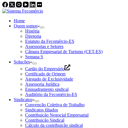
Home
Quem somos
História
Diretoria
Estatuto da Fecomércio-ES
Assessorias e Setores
Câmara Empresarial de Turismo (CET-ES)
Semana S
Soluções
Cartão do Empresário
Certificado de Origem
Atestado de Exclusividade
Assessoria Jurídica
Enquadramento sindical
Auditório da Fecomércio-ES
Sindicatos
Convenção Coletiva de Trabalho
Sindicatos filiados
Contribuição Negocial Empresarial
Contribuição Sindical
Cálculo da contribuição sindical