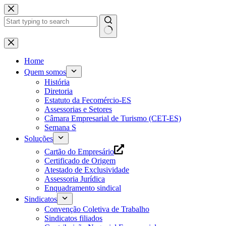
Pular
para
o
conteúdo
Home
Quem somos
História
Diretoria
Estatuto da Fecomércio-ES
Assessorias e Setores
Câmara Empresarial de Turismo (CET-ES)
Semana S
Soluções
Cartão do Empresário
Certificado de Origem
Atestado de Exclusividade
Assessoria Jurídica
Enquadramento sindical
Sindicatos
Convenção Coletiva de Trabalho
Sindicatos filiados