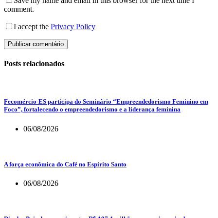
Save my name and email in this browser for the next time I
comment.
I accept the
Privacy Policy
Publicar comentário
Posts relacionados
Fecomércio-ES participa do Seminário “Empreendedorismo Feminino em
Foco”, fortalecendo o empreendedorismo e a liderança feminina
06/08/2026
A força econômica do Café no Espírito Santo
06/08/2026