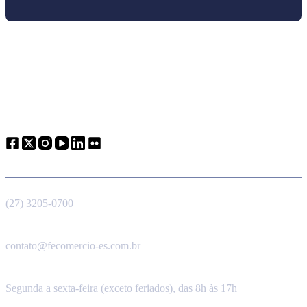
Atendimento
Telefone
(27) 3205-0700
E-mail
contato@fecomercio-es.com.br
Horário de funcionamento
Segunda a sexta-feira (exceto feriados), das 8h às 17h