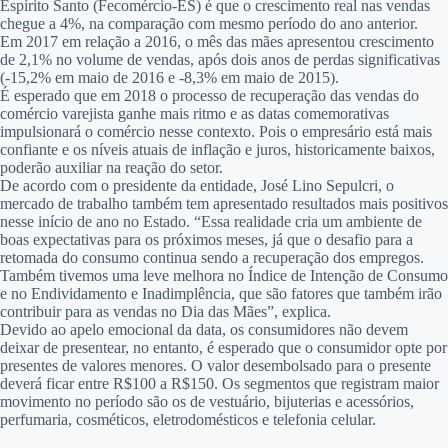
Espírito Santo (Fecomércio-ES) é que o crescimento real nas vendas
chegue a 4%, na comparação com mesmo período do ano anterior.
Em 2017 em relação a 2016, o mês das mães apresentou crescimento
de 2,1% no volume de vendas, após dois anos de perdas significativas
(-15,2% em maio de 2016 e -8,3% em maio de 2015).
É esperado que em 2018 o processo de recuperação das vendas do
comércio varejista ganhe mais ritmo e as datas comemorativas
impulsionará o comércio nesse contexto. Pois o empresário está mais
confiante e os níveis atuais de inflação e juros, historicamente baixos,
poderão auxiliar na reação do setor.
De acordo com o presidente da entidade, José Lino Sepulcri, o
mercado de trabalho também tem apresentado resultados mais positivos
nesse início de ano no Estado. “Essa realidade cria um ambiente de
boas expectativas para os próximos meses, já que o desafio para a
retomada do consumo continua sendo a recuperação dos empregos.
Também tivemos uma leve melhora no Índice de Intenção de Consumo
e no Endividamento e Inadimplência, que são fatores que também irão
contribuir para as vendas no Dia das Mães”, explica.
Devido ao apelo emocional da data, os consumidores não devem
deixar de presentear, no entanto, é esperado que o consumidor opte por
presentes de valores menores. O valor desembolsado para o presente
deverá ficar entre R$100 a R$150. Os segmentos que registram maior
movimento no período são os de vestuário, bijuterias e acessórios,
perfumaria, cosméticos, eletrodomésticos e telefonia celular.