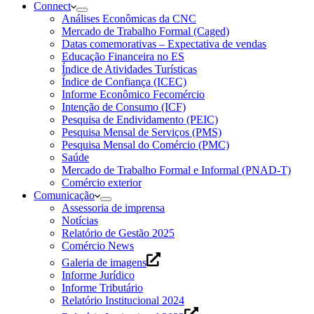
Connect
Análises Econômicas da CNC
Mercado de Trabalho Formal (Caged)
Datas comemorativas – Expectativa de vendas
Educação Financeira no ES
Índice de Atividades Turísticas
Índice de Confiança (ICEC)
Informe Econômico Fecomércio
Intenção de Consumo (ICF)
Pesquisa de Endividamento (PEIC)
Pesquisa Mensal de Serviços (PMS)
Pesquisa Mensal do Comércio (PMC)
Saúde
Mercado de Trabalho Formal e Informal (PNAD-T)
Comércio exterior
Comunicação
Assessoria de imprensa
Notícias
Relatório de Gestão 2025
Comércio News
Galeria de imagens
Informe Jurídico
Informe Tributário
Relatório Institucional 2024