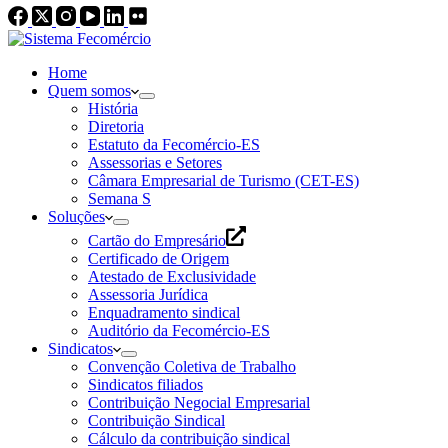
Home
Quem somos
História
Diretoria
Estatuto da Fecomércio-ES
Assessorias e Setores
Câmara Empresarial de Turismo (CET-ES)
Semana S
Soluções
Cartão do Empresário
Certificado de Origem
Atestado de Exclusividade
Assessoria Jurídica
Enquadramento sindical
Auditório da Fecomércio-ES
Sindicatos
Convenção Coletiva de Trabalho
Sindicatos filiados
Contribuição Negocial Empresarial
Contribuição Sindical
Cálculo da contribuição sindical