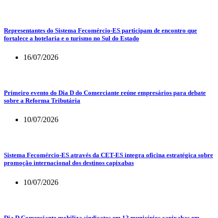
Representantes do Sistema Fecomércio-ES participam de encontro que
fortalece a hotelaria e o turismo no Sul do Estado
16/07/2026
Primeiro evento do Dia D do Comerciante reúne empresários para debate
sobre a Reforma Tributária
10/07/2026
Sistema Fecomércio-ES através da CET-ES integra oficina estratégica sobre
promoção internacional dos destinos capixabas
10/07/2026
Dia D Comerciante mobiliza sindicatos em 12 municípios capixabas em