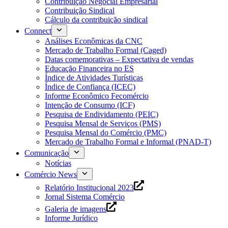
Contribuição Negocial Empresarial
Contribuição Sindical
Cálculo da contribuição sindical
Connect
Análises Econômicas da CNC
Mercado de Trabalho Formal (Caged)
Datas comemorativas – Expectativa de vendas
Educação Financeira no ES
Índice de Atividades Turísticas
Índice de Confiança (ICEC)
Informe Econômico Fecomércio
Intenção de Consumo (ICF)
Pesquisa de Endividamento (PEIC)
Pesquisa Mensal de Serviços (PMS)
Pesquisa Mensal do Comércio (PMC)
Mercado de Trabalho Formal e Informal (PNAD-T)
Comunicação
Notícias
Comércio News
Relatório Institucional 2023
Jornal Sistema Comércio
Galeria de imagens
Informe Jurídico