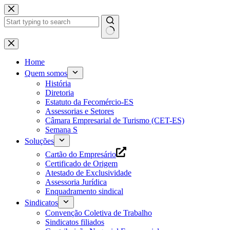
Pular
para
o
conteúdo
Home
Quem somos
História
Diretoria
Estatuto da Fecomércio-ES
Assessorias e Setores
Câmara Empresarial de Turismo (CET-ES)
Semana S
Soluções
Cartão do Empresário
Certificado de Origem
Atestado de Exclusividade
Assessoria Jurídica
Enquadramento sindical
Sindicatos
Convenção Coletiva de Trabalho
Sindicatos filiados