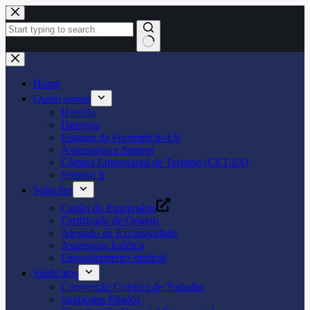
Pular
para
o
conteúdo
Home
Quem somos
História
Diretoria
Estatuto da Fecomércio-ES
Assessorias e Setores
Câmara Empresarial de Turismo (CET-ES)
Semana S
Soluções
Cartão do Empresário
Certificado de Origem
Atestado de Exclusividade
Assessoria Jurídica
Enquadramento sindical
Sindicatos
Convenção Coletiva de Trabalho
Sindicatos filiados