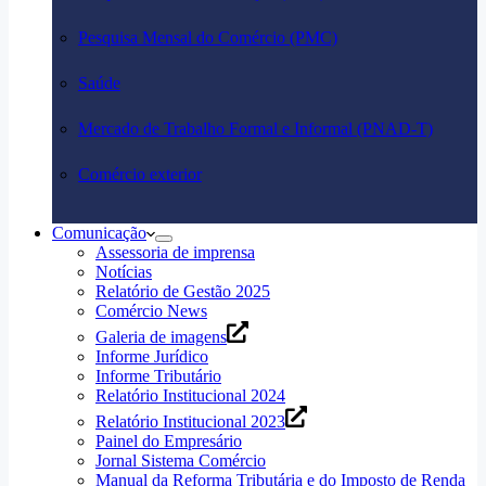
Pesquisa Mensal do Comércio (PMC)
Saúde
Mercado de Trabalho Formal e Informal (PNAD-T)
Comércio exterior
Comunicação
Assessoria de imprensa
Notícias
Relatório de Gestão 2025
Comércio News
Galeria de imagens
Informe Jurídico
Informe Tributário
Relatório Institucional 2024
Relatório Institucional 2023
Painel do Empresário
Jornal Sistema Comércio
Manual da Reforma Tributária e do Imposto de Renda