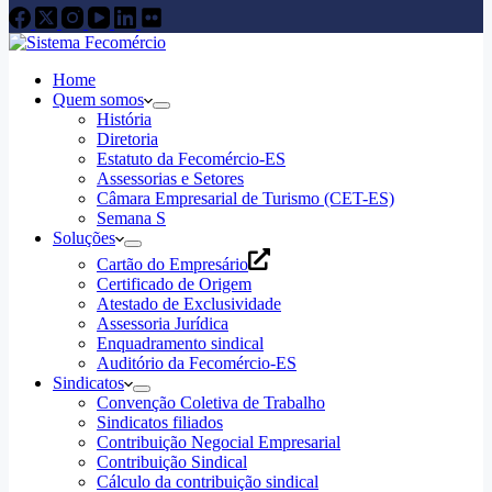
Home
Quem somos
História
Diretoria
Estatuto da Fecomércio-ES
Assessorias e Setores
Câmara Empresarial de Turismo (CET-ES)
Semana S
Soluções
Cartão do Empresário
Certificado de Origem
Atestado de Exclusividade
Assessoria Jurídica
Enquadramento sindical
Auditório da Fecomércio-ES
Sindicatos
Convenção Coletiva de Trabalho
Sindicatos filiados
Contribuição Negocial Empresarial
Contribuição Sindical
Cálculo da contribuição sindical