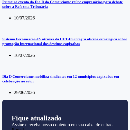
Primeiro evento do Dia D do Comerciante reúne empresários para debate
sobre a Reforma Tributária
10/07/2026
Sistema Fecomércio-ES através da CET-ES integra oficina estratégica sobre
promoção internacional dos destinos capixabas
10/07/2026
Dia D Comerciante mobiliza sindicatos em 12 municípios capixabas em
celebração ao setor
29/06/2026
Fique atualizado
Assine e receba nosso conteúdo em sua caixa de entrada.
E-mail