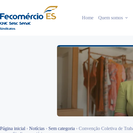
Pular
para
o
Home
Quem somos
conteúdo
Página inicial
›
Notícias
›
Sem categoria
›
Convenção Coletiva de Traba