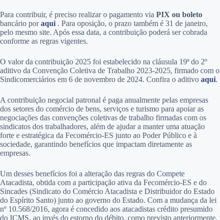
Para contribuir, é preciso realizar o pagamento via
PIX ou boleto
bancário por
aqui
. Para oposição, o prazo também é 31 de janeiro,
pelo mesmo site. Após essa data, a contribuição poderá ser cobrada
conforme as regras vigentes.
O valor da contribuição 2025 foi estabelecido na cláusula 19ª do 2º
aditivo da Convenção Coletiva de Trabalho 2023-2025, firmado com o
Sindicomerciários em 6 de novembro de 2024. Confira o aditivo
aqui
.
A contribuição negocial patronal é paga anualmente pelas empresas
dos setores do comércio de bens, serviços e turismo para apoiar as
negociações das convenções coletivas de trabalho firmadas com os
sindicatos dos trabalhadores, além de ajudar a manter uma atuação
forte e estratégica da Fecomércio-ES junto ao Poder Público e à
sociedade, garantindo benefícios que impactam diretamente as
empresas.
Um desses benefícios foi a alteração das regras do Compete
Atacadista, obtida com a participação ativa da Fecomércio-ES e do
Sincades (Sindicato do Comércio Atacadista e Distribuidor do Estado
do Espírito Santo) junto ao governo do Estado. Com a mudança da lei
nº 10.568/2016, agora é concedido aos atacadistas crédito presumido
do ICMS, ao invés do estorno do débito, como previsto anteriormente.