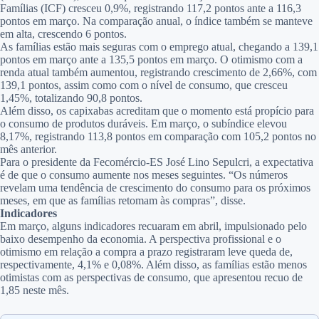
Famílias (ICF) cresceu 0,9%, registrando 117,2 pontos ante a 116,3
pontos em março. Na comparação anual, o índice também se manteve
em alta, crescendo 6 pontos.
As famílias estão mais seguras com o emprego atual, chegando a 139,1
pontos em março ante a 135,5 pontos em março. O otimismo com a
renda atual também aumentou, registrando crescimento de 2,66%, com
139,1 pontos, assim como com o nível de consumo, que cresceu
1,45%, totalizando 90,8 pontos.
Além disso, os capixabas acreditam que o momento está propício para
o consumo de produtos duráveis. Em março, o subíndice elevou
8,17%, registrando 113,8 pontos em comparação com 105,2 pontos no
mês anterior.
Para o presidente da Fecomércio-ES José Lino Sepulcri, a expectativa
é de que o consumo aumente nos meses seguintes. “Os números
revelam uma tendência de crescimento do consumo para os próximos
meses, em que as famílias retomam às compras”, disse.
Indicadores
Em março, alguns indicadores recuaram em abril, impulsionado pelo
baixo desempenho da economia. A perspectiva profissional e o
otimismo em relação a compra a prazo registraram leve queda de,
respectivamente, 4,1% e 0,08%. Além disso, as famílias estão menos
otimistas com as perspectivas de consumo, que apresentou recuo de
1,85 neste mês.