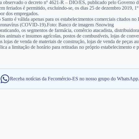
eja observado o decreto nº 4621-R – DIO/ES, publicado pelo Governo do 
eriados é permitido, excluindo-se, os dias 25 de dezembro 2019, 1º de
abor dos empregados.
o Santo é válida apenas para os estabelecimentos comerciais citados 
 Coronavírus (COVID-19).Foto: Banco de imagem /Snowing
aticando, os segmentos de farmácia, comércio atacadista, distribuidora
dos animais e insumos agrícolas, postos de combustíveis, lojas de conve
 as lojas de venda de materiais de construção, lojas de venda de peças a
ica a limitação de horário para retiradas no próprio estabelecimento e p
Receba notícias da Fecomércio-ES no nosso grupo do WhatsApp