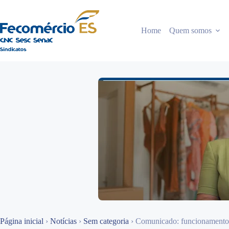
Pular
para
o
Home
Quem somos
conteúdo
Página inicial
›
Notícias
›
Sem categoria
›
Comunicado: funcionamento