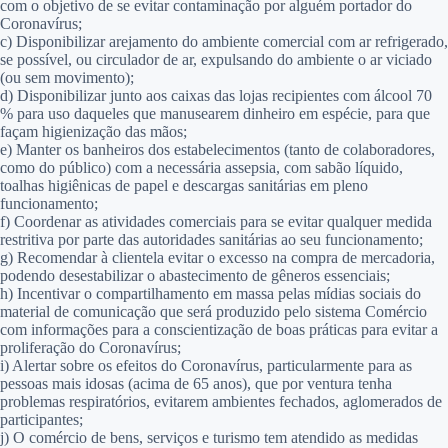
com o objetivo de se evitar contaminação por alguém portador do
Coronavírus;
c)
Disponibilizar arejamento do ambiente comercial com ar refrigerado,
se possível, ou circulador de ar, expulsando do ambiente o ar viciado
(ou sem movimento);
d)
Disponibilizar junto aos caixas das lojas recipientes com álcool 70
% para uso daqueles que manusearem dinheiro em espécie, para que
façam higienização das mãos;
e)
Manter os banheiros dos estabelecimentos (tanto de colaboradores,
como do público) com a necessária assepsia, com sabão líquido,
toalhas higiênicas de papel e descargas sanitárias em pleno
funcionamento;
f)
Coordenar as atividades comerciais para se evitar qualquer medida
restritiva por parte das autoridades sanitárias ao seu funcionamento;
g)
Recomendar à clientela evitar o excesso na compra de mercadoria,
podendo desestabilizar o abastecimento de gêneros essenciais;
h)
Incentivar o compartilhamento em massa pelas mídias sociais do
material de comunicação que será produzido pelo sistema Comércio
com informações para a conscientização de boas práticas para evitar a
proliferação do Coronavírus;
i)
Alertar sobre os efeitos do Coronavírus, particularmente para as
pessoas mais idosas (acima de 65 anos), que por ventura tenha
problemas respiratórios, evitarem ambientes fechados, aglomerados de
participantes;
j)
O comércio de bens, serviços e turismo tem atendido as medidas