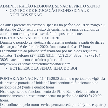
ADMINISTRAÇÃO REGIONAL SENAC ESPÍRITO SANTO
CENTROS DE EDUCAÇÃO PROFISSIONAL E
NÚCLEOS SENAC
As aulas presenciais estarão suspensas no período de 18 de março a 6
de abril de 2020, sem prejuízo da carga horária para os alunos, de
acordo com cronograma a ser definido posteriormente.
PORTARIA SENAC N.º 11.410/2020
Durante o período de vigência da presente portaria, a partir do dia 23
de março até 6 de abril de 2020, funcionará de 9 às 17 horas;
O atendimento ao público será realizado por meio dos seguintes
contatos: Telefones (27) 3325-8311 – (27) 2104-3802 – (27) 2104-
3805 e atendimento eletrônico pelo canal
http://www.es.senac.br/atendimento/index.html
HOTEL ESCOLA SENAC ILHA DO BOI
PORTARIA SENAC N.º 11.411/2020 durante o período de vigência
da presente portaria, a Unidade Hotel continuará funcionando no
período de 24 (vinte e quatro) horas
Fica dispensado o funcionamento do Piano Bar, e determinado o
funcionamento do restaurante apenas no período de 06:00 às 20:00
horas.
O atendimento pelo room service permanecerá por 24 (vinte e quatro)