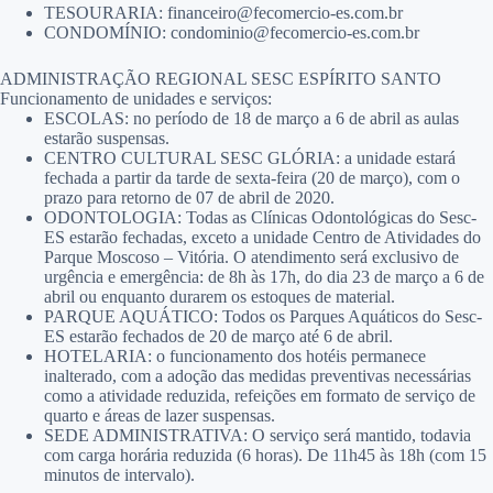
TESOURARIA: financeiro@fecomercio-es.com.br
CONDOMÍNIO: condominio@fecomercio-es.com.br
ADMINISTRAÇÃO REGIONAL SESC ESPÍRITO SANTO
Funcionamento de unidades e serviços:
ESCOLAS: no período de 18 de março a 6 de abril as aulas
estarão suspensas.
CENTRO CULTURAL SESC GLÓRIA: a unidade estará
fechada a partir da tarde de sexta-feira (20 de março), com o
prazo para retorno de 07 de abril de 2020.
ODONTOLOGIA: Todas as Clínicas Odontológicas do Sesc-
ES estarão fechadas, exceto a unidade Centro de Atividades do
Parque Moscoso – Vitória. O atendimento será exclusivo de
urgência e emergência: de 8h às 17h, do dia 23 de março a 6 de
abril ou enquanto durarem os estoques de material.
PARQUE AQUÁTICO: Todos os Parques Aquáticos do Sesc-
ES estarão fechados de 20 de março até 6 de abril.
HOTELARIA: o funcionamento dos hotéis permanece
inalterado, com a adoção das medidas preventivas necessárias
como a atividade reduzida, refeições em formato de serviço de
quarto e áreas de lazer suspensas.
SEDE ADMINISTRATIVA: O serviço será mantido, todavia
com carga horária reduzida (6 horas). De 11h45 às 18h (com 15
minutos de intervalo).