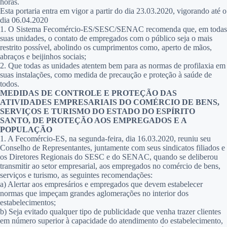
horas.
Esta portaria entra em vigor a partir do dia 23.03.2020, vigorando até o
dia 06.04.2020
1.
O Sistema Fecomércio-ES/SESC/SENAC recomenda que, em todas
suas unidades, o contato de empregados com o público seja o mais
restrito possível, abolindo os cumprimentos como, aperto de mãos,
abraços e beijinhos sociais;
2.
Que todas as unidades atentem bem para as normas de profilaxia em
suas instalações, como medida de precaução e proteção à saúde de
todos.
MEDIDAS DE CONTROLE E PROTEÇÃO DAS
ATIVIDADES EMPRESARIAIS DO COMÉRCIO DE BENS,
SERVIÇOS E TURISMO DO ESTADO DO ESPÍRITO
SANTO, DE PROTEÇÃO AOS EMPREGADOS E A
POPULAÇÃO
1.
A Fecomércio-ES, na segunda-feira, dia 16.03.2020, reuniu seu
Conselho de Representantes, juntamente com seus sindicatos filiados e
os Diretores Regionais do SESC e do SENAC, quando se deliberou
transmitir ao setor empresarial, aos empregados no comércio de bens,
serviços e turismo, as seguintes recomendações:
a)
Alertar aos empresários e empregados que devem estabelecer
normas que impeçam grandes aglomerações no interior dos
estabelecimentos;
b)
Seja evitado qualquer tipo de publicidade que venha trazer clientes
em número superior à capacidade do atendimento do estabelecimento,