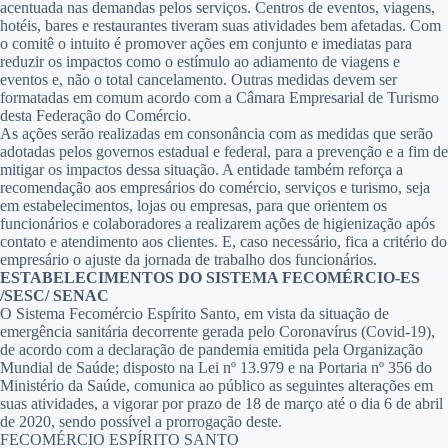
acentuada nas demandas pelos serviços. Centros de eventos, viagens,
hotéis, bares e restaurantes tiveram suas atividades bem afetadas. Com
o comitê o intuito é promover ações em conjunto e imediatas para
reduzir os impactos como o estímulo ao adiamento de viagens e
eventos e, não o total cancelamento. Outras medidas devem ser
formatadas em comum acordo com a Câmara Empresarial de Turismo
desta Federação do Comércio.
As ações serão realizadas em consonância com as medidas que serão
adotadas pelos governos estadual e federal, para a prevenção e a fim de
mitigar os impactos dessa situação. A entidade também reforça a
recomendação aos empresários do comércio, serviços e turismo, seja
em estabelecimentos, lojas ou empresas, para que orientem os
funcionários e colaboradores a realizarem ações de higienização após
contato e atendimento aos clientes. E, caso necessário, fica a critério do
empresário o ajuste da jornada de trabalho dos funcionários.
ESTABELECIMENTOS DO SISTEMA FECOMÉRCIO-ES
/SESC/ SENAC
O Sistema Fecomércio Espírito Santo, em vista da situação de
emergência sanitária decorrente gerada pelo Coronavírus (Covid-19),
de acordo com a declaração de pandemia emitida pela Organização
Mundial de Saúde; disposto na Lei nº 13.979 e na Portaria nº 356 do
Ministério da Saúde, comunica ao público as seguintes alterações em
suas atividades, a vigorar por prazo de 18 de março até o dia 6 de abril
de 2020, sendo possível a prorrogação deste.
FECOMÉRCIO ESPÍRITO SANTO