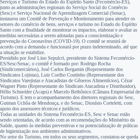
Serviços e Turismo do Estado do Espírito Santo (Fecomércio-ES),
junto as administrações regionais do Serviço Social do Comércio
(Sesc) e Serviço Nacional de Aprendizagem Comercial (Senac),
instaurou um Comitê de Prevenção e Monitoramento para atender os
setores do comércio de bens, serviços e turismo no Estado do Espírito
Santo com a finalidade de monitorar os impactos, elaborar e avaliar as
medidas necessárias a serem adotadas para a conscientização e
prevenção do Coronavírus (COVID-19). O comitê se reunirá de
acordo com a demanda e funcionará por prazo indeterminado, até que
a situação se estabilize.
Presidido por José Lino Sepulcri, presidente do Sistema Fecomércio-
ES/Sesc/Senac, o comitê é formado por: Rodrigo Rocha
(Sindicomerciários), José Carlos Bergamin (Representante dos
Sindicatos Lojistas), Luiz Coelho Coutinho (Representante dos
Sindicatos Varejistas e Atacadistas de Gêneros Alimentícios), Cézar
Wagner Pinto (Representante do Sindicato Atacadista e Distribuidor),
Hélio Schneider (Acaps) e Marcelo Bethônico (Câmara Empresarial de
Turismo). E tem o acompanhamento dos diretores regionais do Sesc,
Gutman Uchôa de Mendonça, e do Senac, Dionísio Corteletti, com
apoio dos assessores técnicos e jurídicos.
Todas as unidades do Sistema Fecomércio-ES, Sesc e Senac estão
sendo orientadas, de acordo com as recomendações do Ministério da
Saúde, quanto às medidas preventivas e na potencialização de práticas
de higienização nos ambientes administrativos.
No setor do Turismo, em todos os seus segmentos, constatou-se queda