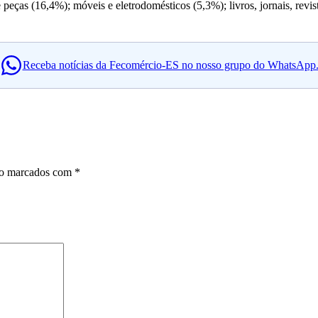
peças (16,4%); móveis e eletrodomésticos (5,3%); livros, jornais, revist
Receba notícias da Fecomércio-ES no nosso grupo do WhatsApp
ão marcados com
*