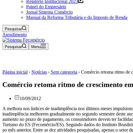
Relatório Institucional 2023
Painel do Empresário
Jornal Sistema Comércio
Manual da Reforma Tributária e do Imposto de Renda
Pesquisar
Atendimento
Pesquisar
Menu
Página inicial
›
Notícias
›
Sem categoria
›
Comércio retoma ritmo de 
Comércio retoma ritmo de crescimento em
10/09/2012
A melhora nos índices de inadimplência nos últimos meses impulsiono
inadimplência melhorem gradualmente no segundo semestre deste ano.
aumento no prazo de pagamento, os consumidores devem ter facilidade
Turismo do ES (Fecomércio/ES). Segundo dados do Instituto Brasileiro
ao mês anterior. Entre as dez atividades pesquisadas, apenas o setor 