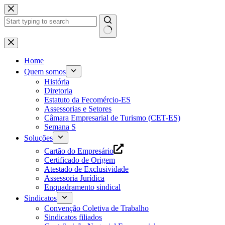
Pular
para
o
conteúdo
Home
Quem somos
História
Diretoria
Estatuto da Fecomércio-ES
Assessorias e Setores
Câmara Empresarial de Turismo (CET-ES)
Semana S
Soluções
Cartão do Empresário
Certificado de Origem
Atestado de Exclusividade
Assessoria Jurídica
Enquadramento sindical
Sindicatos
Convenção Coletiva de Trabalho
Sindicatos filiados