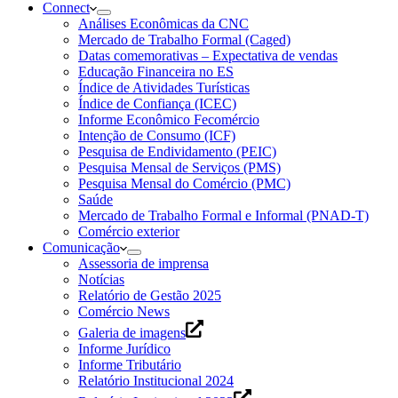
Connect
Análises Econômicas da CNC
Mercado de Trabalho Formal (Caged)
Datas comemorativas – Expectativa de vendas
Educação Financeira no ES
Índice de Atividades Turísticas
Índice de Confiança (ICEC)
Informe Econômico Fecomércio
Intenção de Consumo (ICF)
Pesquisa de Endividamento (PEIC)
Pesquisa Mensal de Serviços (PMS)
Pesquisa Mensal do Comércio (PMC)
Saúde
Mercado de Trabalho Formal e Informal (PNAD-T)
Comércio exterior
Comunicação
Assessoria de imprensa
Notícias
Relatório de Gestão 2025
Comércio News
Galeria de imagens
Informe Jurídico
Informe Tributário
Relatório Institucional 2024