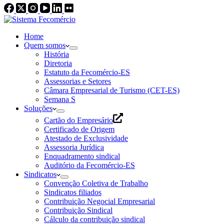
Home
Quem somos
História
Diretoria
Estatuto da Fecomércio-ES
Assessorias e Setores
Câmara Empresarial de Turismo (CET-ES)
Semana S
Soluções
Cartão do Empresário
Certificado de Origem
Atestado de Exclusividade
Assessoria Jurídica
Enquadramento sindical
Auditório da Fecomércio-ES
Sindicatos
Convenção Coletiva de Trabalho
Sindicatos filiados
Contribuição Negocial Empresarial
Contribuição Sindical
Cálculo da contribuição sindical