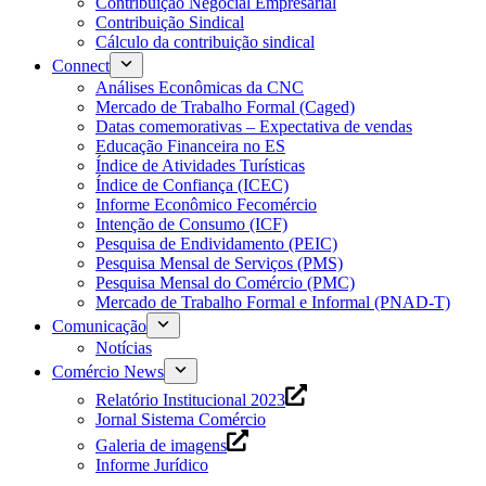
Contribuição Negocial Empresarial
Contribuição Sindical
Cálculo da contribuição sindical
Connect
Análises Econômicas da CNC
Mercado de Trabalho Formal (Caged)
Datas comemorativas – Expectativa de vendas
Educação Financeira no ES
Índice de Atividades Turísticas
Índice de Confiança (ICEC)
Informe Econômico Fecomércio
Intenção de Consumo (ICF)
Pesquisa de Endividamento (PEIC)
Pesquisa Mensal de Serviços (PMS)
Pesquisa Mensal do Comércio (PMC)
Mercado de Trabalho Formal e Informal (PNAD-T)
Comunicação
Notícias
Comércio News
Relatório Institucional 2023
Jornal Sistema Comércio
Galeria de imagens
Informe Jurídico