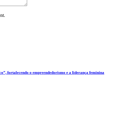
nt.
”, fortalecendo o empreendedorismo e a liderança feminina