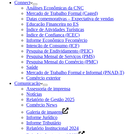
Connect
Análises Econômicas da CNC
Mercado de Trabalho Formal (Caged)
Datas comemorativas – Expectativa de vendas
Educação Financeira no ES
Índice de Atividades Turísticas
Índice de Confiança (ICEC)
Informe Econômico Fecomércio
Intenção de Consumo (ICF)
Pesquisa de Endividamento (PEIC)
Pesquisa Mensal de Serviços (PMS)
Pesquisa Mensal do Comércio (PMC)
Saúde
Mercado de Trabalho Formal e Informal (PNAD-T)
Comércio exterior
Comunicação
Assessoria de imprensa
Notícias
Relatório de Gestão 2025
Comércio News
Galeria de imagens
Informe Jurídico
Informe Tributário
Relatório Institucional 2024