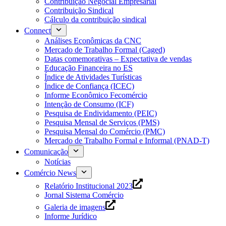
Contribuição Negocial Empresarial
Contribuição Sindical
Cálculo da contribuição sindical
Connect
Análises Econômicas da CNC
Mercado de Trabalho Formal (Caged)
Datas comemorativas – Expectativa de vendas
Educação Financeira no ES
Índice de Atividades Turísticas
Índice de Confiança (ICEC)
Informe Econômico Fecomércio
Intenção de Consumo (ICF)
Pesquisa de Endividamento (PEIC)
Pesquisa Mensal de Serviços (PMS)
Pesquisa Mensal do Comércio (PMC)
Mercado de Trabalho Formal e Informal (PNAD-T)
Comunicação
Notícias
Comércio News
Relatório Institucional 2023
Jornal Sistema Comércio
Galeria de imagens
Informe Jurídico