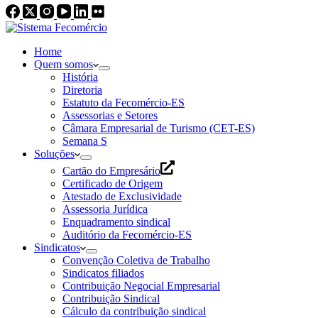
Home
Quem somos
História
Diretoria
Estatuto da Fecomércio-ES
Assessorias e Setores
Câmara Empresarial de Turismo (CET-ES)
Semana S
Soluções
Cartão do Empresário
Certificado de Origem
Atestado de Exclusividade
Assessoria Jurídica
Enquadramento sindical
Auditório da Fecomércio-ES
Sindicatos
Convenção Coletiva de Trabalho
Sindicatos filiados
Contribuição Negocial Empresarial
Contribuição Sindical
Cálculo da contribuição sindical