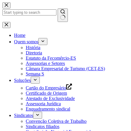
Pular
para
o
conteúdo
Home
Quem somos
História
Diretoria
Estatuto da Fecomércio-ES
Assessorias e Setores
Câmara Empresarial de Turismo (CET-ES)
Semana S
Soluções
Cartão do Empresário
Certificado de Origem
Atestado de Exclusividade
Assessoria Jurídica
Enquadramento sindical
Sindicatos
Convenção Coletiva de Trabalho
Sindicatos filiados