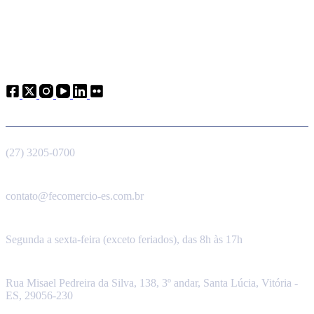
Atendimento
Telefone
(27) 3205-0700
E-mail
contato@fecomercio-es.com.br
Horário de funcionamento
Segunda a sexta-feira (exceto feriados), das 8h às 17h
Endereço
Rua Misael Pedreira da Silva, 138, 3º andar, Santa Lúcia, Vitória -
ES, 29056-230