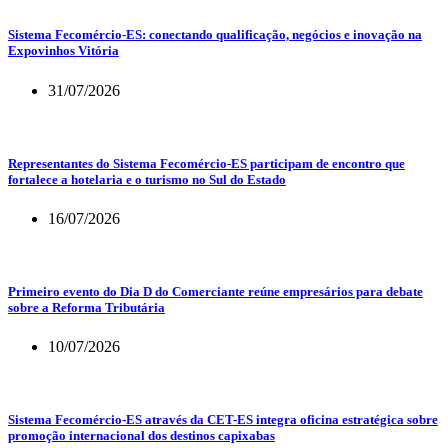
Sistema Fecomércio-ES: conectando qualificação, negócios e inovação na
Expovinhos Vitória
31/07/2026
Representantes do Sistema Fecomércio-ES participam de encontro que
fortalece a hotelaria e o turismo no Sul do Estado
16/07/2026
Primeiro evento do Dia D do Comerciante reúne empresários para debate
sobre a Reforma Tributária
10/07/2026
Sistema Fecomércio-ES através da CET-ES integra oficina estratégica sobre
promoção internacional dos destinos capixabas