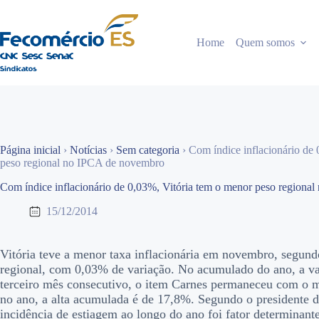
Pular
para
o
Home
Quem somos
conteúdo
Página inicial
›
Notícias
›
Sem categoria
›
Com índice inflacionário de
peso regional no IPCA de novembro
Com índice inflacionário de 0,03%, Vitória tem o menor peso region
15/12/2014
Vitória teve a menor taxa inflacionária em novembro, segun
regional, com 0,03% de variação. No acumulado do ano, a var
terceiro mês consecutivo, o item Carnes permaneceu com o m
no ano, a alta acumulada é de 17,8%. Segundo o presidente 
incidência de estiagem ao longo do ano foi fator determinant