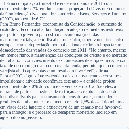
1,1% na comparação trimestral e encerrou o ano de 2011 com
crescimento de 6,7%, em linha com a projeção da Divisão Econômica
da Confederação Nacional do Comércio de Bens, Serviços e Turismo
(CNC), também de 6,7%.
Para Bruno Fernandes, economista da Confederação, o aumento do
custo de vida com a alta da inflação, a adoção de medidas restritivas
por parte do governo para esfriar a economia (medidas
macroprudenciais, aperto fiscal e monetário), o agravamento da crise
europeia e uma depreciação pontual da taxa de câmbio impactaram na
desaceleração das vendas do comércio em 2011. “No entanto, mesmo
em menor ritmo, a manutenção das condições de crédito e do mercado
de trabalho – com crescimento das concessões de empréstimos, baixa
taxa de desemprego e aumento real da renda, permitiu que o comércio
varejista ainda apresentasse um resultado favorável”, afirma.
Para a CNC, alguns fatores tendem a levar novamente o consumo a
impulsionar a atividade econômica este ano – a entidade projeta
crescimento de 7,0% do volume de vendas em 2012. São eles: a
retirada de parte das medidas de restrição ao crédito; a adoção de
incentivos fiscais para o consumo de bens duráveis, como alguns
produtos de linha branca; o aumento real de 7,5% do salário mínimo,
em vigor desde janeiro; a expectativa de um cenário mais favorável
para a inflação; e o processo de desaperto monetário iniciado em
agosto do ano passado.