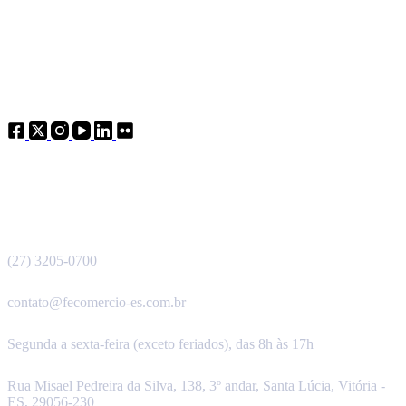
Atendimento
Telefone
(27) 3205-0700
E-mail
contato@fecomercio-es.com.br
Horário de funcionamento
Segunda a sexta-feira (exceto feriados), das 8h às 17h
Endereço
Rua Misael Pedreira da Silva, 138, 3º andar, Santa Lúcia, Vitória -
ES, 29056-230