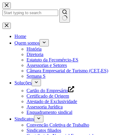
Pular
para
o
conteúdo
Home
Quem somos
História
Diretoria
Estatuto da Fecomércio-ES
Assessorias e Setores
Câmara Empresarial de Turismo (CET-ES)
Semana S
Soluções
Cartão do Empresário
Certificado de Origem
Atestado de Exclusividade
Assessoria Jurídica
Enquadramento sindical
Sindicatos
Convenção Coletiva de Trabalho
Sindicatos filiados