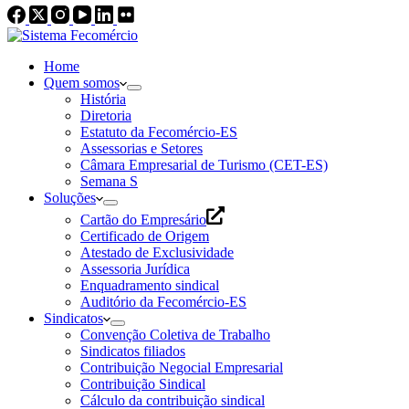
Home
Quem somos
História
Diretoria
Estatuto da Fecomércio-ES
Assessorias e Setores
Câmara Empresarial de Turismo (CET-ES)
Semana S
Soluções
Cartão do Empresário
Certificado de Origem
Atestado de Exclusividade
Assessoria Jurídica
Enquadramento sindical
Auditório da Fecomércio-ES
Sindicatos
Convenção Coletiva de Trabalho
Sindicatos filiados
Contribuição Negocial Empresarial
Contribuição Sindical
Cálculo da contribuição sindical