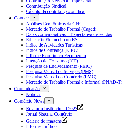
Contribuição Negocial Empresarial
Contribuição Sindical
Cálculo da contribuição sindical
Connect
Análises Econômicas da CNC
Mercado de Trabalho Formal (Caged)
Datas comemorativas – Expectativa de vendas
Educação Financeira no ES
Índice de Atividades Turísticas
Índice de Confiança (ICEC)
Informe Econômico Fecomércio
Intenção de Consumo (ICF)
Pesquisa de Endividamento (PEIC)
Pesquisa Mensal de Serviços (PMS)
Pesquisa Mensal do Comércio (PMC)
Mercado de Trabalho Formal e Informal (PNAD-T)
Comunicação
Notícias
Comércio News
Relatório Institucional 2023
Jornal Sistema Comércio
Galeria de imagens
Informe Jurídico