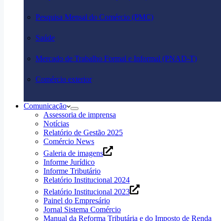
Pesquisa Mensal do Comércio (PMC)
Saúde
Mercado de Trabalho Formal e Informal (PNAD-T)
Comércio exterior
Comunicação
Assessoria de imprensa
Notícias
Relatório de Gestão 2025
Comércio News
Galeria de imagens
Informe Jurídico
Informe Tributário
Relatório Institucional 2024
Relatório Institucional 2023
Painel do Empresário
Jornal Sistema Comércio
Manual da Reforma Tributária e do Imposto de Renda