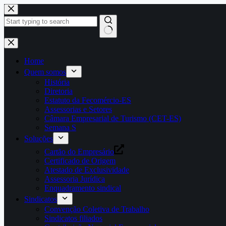
Pular
para
o
conteúdo
Home
Quem somos
História
Diretoria
Estatuto da Fecomércio-ES
Assessorias e Setores
Câmara Empresarial de Turismo (CET-ES)
Semana S
Soluções
Cartão do Empresário
Certificado de Origem
Atestado de Exclusividade
Assessoria Jurídica
Enquadramento sindical
Sindicatos
Convenção Coletiva de Trabalho
Sindicatos filiados