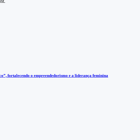
nt.
”, fortalecendo o empreendedorismo e a liderança feminina