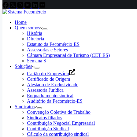
Home
Quem somos
História
Diretoria
Estatuto da Fecomércio-ES
Assessorias e Setores
Câmara Empresarial de Turismo (CET-ES)
Semana S
Soluções
Cartão do Empresário
Certificado de Origem
Atestado de Exclusividade
Assessoria Jurídica
Enquadramento sindical
Auditório da Fecomércio-ES
Sindicatos
Convenção Coletiva de Trabalho
Sindicatos filiados
Contribuição Negocial Empresarial
Contribuição Sindical
Cálculo da contribuição sindical