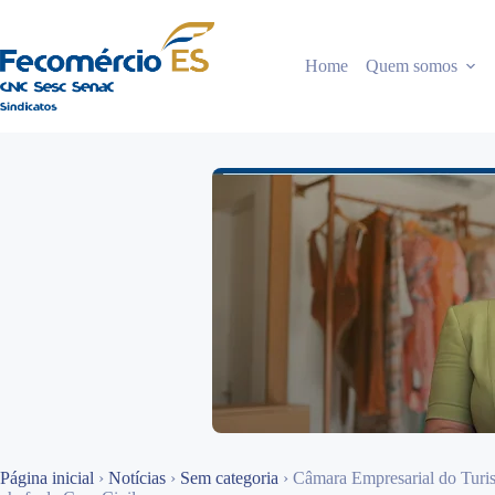
Pular
para
o
Home
Quem somos
conteúdo
Página inicial
›
Notícias
›
Sem categoria
›
Câmara Empresarial do Turis