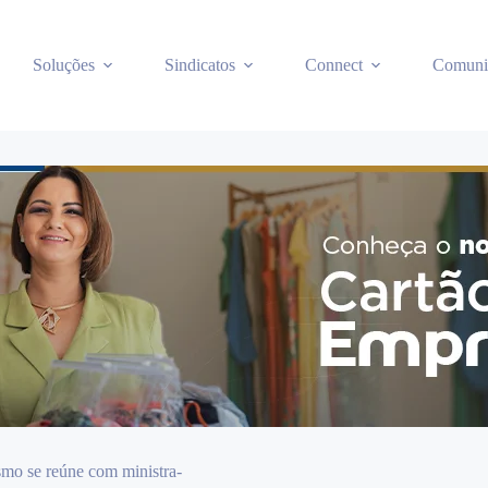
Soluções
Sindicatos
Connect
Comuni
mo se reúne com ministra-