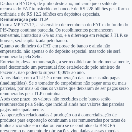
Dados do BNDES, de junho deste ano, indicam que o saldo de
recursos do FAT transferido ao banco é de R$ 228 bilhões pela forma
ordinária e de R$ 12,2 bilhões em depósitos especiais.
Remuneração pela TLP
Com a MP 777/17, a sistemática de reembolso do FAT e do fundo do
PIS-Pasep continua parecida. Os recolhimentos permanecem
semestrais, limitados a 6% ao ano, e a diferença em relação à TLP, se
houver, será capitalizada pelo banco.
Quanto ao dinheiro do FAT em posse do banco e ainda não
emprestado, não apenas o do depósito especial, mas todo ele será
remunerado pela Selic.
Entretanto, dessa remuneração, a ser recolhida ao fundo mensalmente,
será descontado um percentual fixo estabelecido pelo ministro da
Fazenda, não podendo superar 0,09% ao ano.
A novidade, com a TLP, é a remuneração das parcelas não pagas
(inadimplidas). Se o tomador do empréstimo não pagar uma ou mais
parcelas, por mais 60 dias os valores que deixaram de ser pagos serão
remunerados pela TLP contratual.
Após esse prazo, os valores não recebidos pelo banco serão
remunerados pela Selic, que incidirá ainda nos valores das parcelas
pagas antecipadamente.
As operações relacionadas à produção ou à comercialização de
produtos para exportação continuam a ser remuneradas por taxas de
títulos ancorados em dólar ou euro se os contratos do BNDES
preverem o pagamento de obrigações vinculadas a essas moedas.