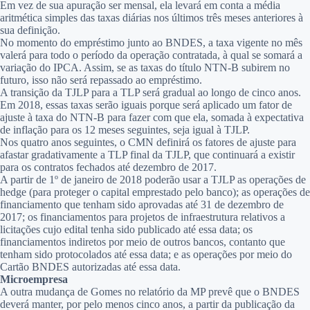
Em vez de sua apuração ser mensal, ela levará em conta a média
aritmética simples das taxas diárias nos últimos três meses anteriores à
sua definição.
No momento do empréstimo junto ao BNDES, a taxa vigente no mês
valerá para todo o período da operação contratada, à qual se somará a
variação do IPCA. Assim, se as taxas do título NTN-B subirem no
futuro, isso não será repassado ao empréstimo.
A transição da TJLP para a TLP será gradual ao longo de cinco anos.
Em 2018, essas taxas serão iguais porque será aplicado um fator de
ajuste à taxa do NTN-B para fazer com que ela, somada à expectativa
de inflação para os 12 meses seguintes, seja igual à TJLP.
Nos quatro anos seguintes, o CMN definirá os fatores de ajuste para
afastar gradativamente a TLP final da TJLP, que continuará a existir
para os contratos fechados até dezembro de 2017.
A partir de 1º de janeiro de 2018 poderão usar a TJLP as operações de
hedge (para proteger o capital emprestado pelo banco); as operações de
financiamento que tenham sido aprovadas até 31 de dezembro de
2017; os financiamentos para projetos de infraestrutura relativos a
licitações cujo edital tenha sido publicado até essa data; os
financiamentos indiretos por meio de outros bancos, contanto que
tenham sido protocolados até essa data; e as operações por meio do
Cartão BNDES autorizadas até essa data.
Microempresa
A outra mudança de Gomes no relatório da MP prevê que o BNDES
deverá manter, por pelo menos cinco anos, a partir da publicação da