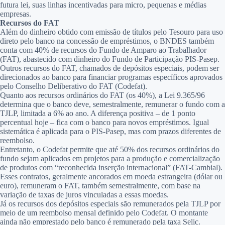
futura lei, suas linhas incentivadas para micro, pequenas e médias
empresas.
Recursos do FAT
Além do dinheiro obtido com emissão de títulos pelo Tesouro para uso
direto pelo banco na concessão de empréstimos, o BNDES também
conta com 40% de recursos do Fundo de Amparo ao Trabalhador
(FAT), abastecido com dinheiro do Fundo de Participação PIS-Pasep.
Outros recursos do FAT, chamados de depósitos especiais, podem ser
direcionados ao banco para financiar programas específicos aprovados
pelo Conselho Deliberativo do FAT (Codefat).
Quanto aos recursos ordinários do FAT (os 40%), a Lei 9.365/96
determina que o banco deve, semestralmente, remunerar o fundo com a
TJLP, limitada a 6% ao ano. A diferença positiva – de 1 ponto
percentual hoje – fica com o banco para novos empréstimos. Igual
sistemática é aplicada para o PIS-Pasep, mas com prazos diferentes de
reembolso.
Entretanto, o Codefat permite que até 50% dos recursos ordinários do
fundo sejam aplicados em projetos para a produção e comercialização
de produtos com “reconhecida inserção internacional” (FAT-Cambial).
Esses contratos, geralmente ancorados em moeda estrangeira (dólar ou
euro), remuneram o FAT, também semestralmente, com base na
variação de taxas de juros vinculadas a essas moedas.
Já os recursos dos depósitos especiais são remunerados pela TJLP por
meio de um reembolso mensal definido pelo Codefat. O montante
ainda não emprestado pelo banco é remunerado pela taxa Selic.