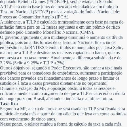
deputado Betinho Gomes (PSDB-PE), será enviada ao Senado.
A TLP terá como base juros de mercado vinculados a um título do
Tesouro Nacional (NTN-B) mais a variação do Índice Nacional de
Preços ao Consumidor Amplo (IPCA).
Atualmente, a TJLP é calculada trimestralmente com base na meta de
inflação futura para os 12 meses seguintes e em um prêmio de risco
definido pelo Conselho Monetário Nacional (CMN).
O governo argumenta que a mudança diminuirá o aumento da dívida
pública, pois uma das formas de o Tesouro Nacional financiar os
empréstimos do BNDES é emitir títulos remunerados pela taxa Selic,
maior que a TJLP, e destinar os recursos captados ao banco, que os
empresta a uma taxa menor. Atualmente, a diferença subsidiada é de
2,25% (Selic a 9,25% e TJLP a 7%).
Outros objetivos, segundo o Poder Executivo, são tornar a taxa mais
previsível para os tomadores de empréstimo, aumentar a participação
dos bancos privados em financiamentos de longo prazo e limitar os
subsídios à taxa a casos previstos diretamente no orçamento.
Durante a votação da MP, a oposição obstruiu todas as sessões e
criticou a medida com o argumento de que a TLP encarecerá o crédito
de longo prazo no Brasil, afetando a indústria e a infraestrutura.
Taxa fixa
Segundo a MP, a taxa de juros que será usada na TLP será fixada para
o início de cada mês a partir de um cálculo que leva em conta os títulos
com vencimento de cinco anos.
Nesse ponto, o relator mudou a forma de cálculo da taxa a cada mês.