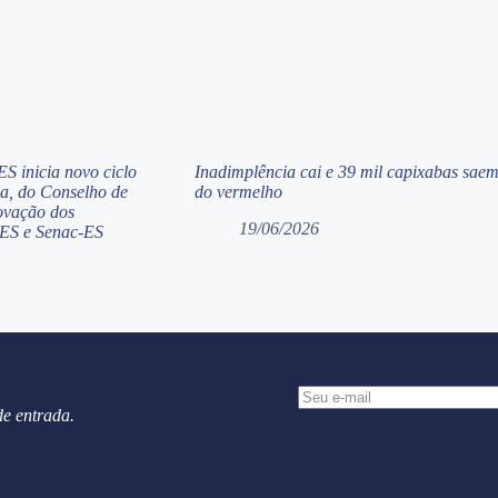
S inicia novo ciclo
Inadimplência cai e 39 mil capixabas sae
ia, do Conselho de
do vermelho
ovação dos
19/06/2026
-ES e Senac-ES
de entrada.