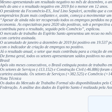
Mesmo apresentando um resultado negativo no mês de dezembro, o ano 
mês do ano e o resultado negativo em 2019 foi o menor em 12 anos.
O presidente da Fecomércio-ES, José Lino Sepulcri, acredita que a c
empresários ficam mais confiantes e, assim, começa a movimentar um 
“Apesar de ainda não ter recuperado todos os empregos perdidos no p
economia. As expectativas para 2020 são positivas, sob a perspectiva
contribuiu para o resultado, seguido pelo Comércio”, explicou.
O mercado de trabalho do Espírito Santo apresentou um recuo no mês
com carteira assinada.
O acumulado de janeiro a dezembro de 2019 foi positivo em 19.537 po
com o indicador de criação de empregos no positivo.
Já o resultado anual, o setor que mais contribuiu para a criação de em
De forma geral, todos os setores apresentaram saldos positivos no ano
Brasil
Após oito meses consecutivos, o Brasil extinguiu postos de trabalho 
Os setores de Serviços (-113.152) e Construção Civil (-46.886) fora
carteira assinada. Os setores de Serviços (+382.525) e Comércio (+14
Nota Técnica
Os dados do Mercado de Trabalho Formal são disponibilizados pelo
Federação. A análise dos dados do Espírito Santo é realizada pela A