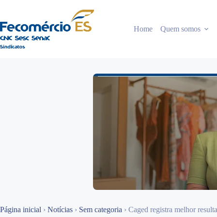
Pular
para
o
Home
Quem somos
conteúdo
Página inicial
›
Notícias
›
Sem categoria
›
Caged registra melhor resul