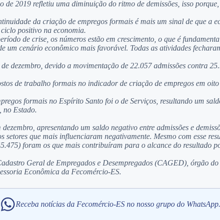
de 2019 refletiu uma diminuição do ritmo de demissões, isso porque,
ontinuidade da criação de empregos formais é mais um sinal de que a 
ciclo positivo na economia.
eríodo de crise, os números estão em crescimento, o que é fundament
 de um cenário econômico mais favorável. Todas as atividades fecharam
 de dezembro, devido a movimentação de 22.057 admissões contra 25.
stos de trabalho formais no indicador de criação de empregos em oit
pregos formais no Espírito Santo foi o de Serviços, resultando um sald
, no Estado.
em dezembro, apresentando um saldo negativo entre admissões e demissõ
m os setores que mais influenciaram negativamente. Mesmo com esse r
5.475) foram os que mais contribuíram para o alcance do resultado po
 Cadastro Geral de Empregados e Desempregados (CAGED), órgão do M
ssessoria Econômica da Fecomércio-ES.
Receba notícias da Fecomércio-ES no nosso grupo do WhatsApp