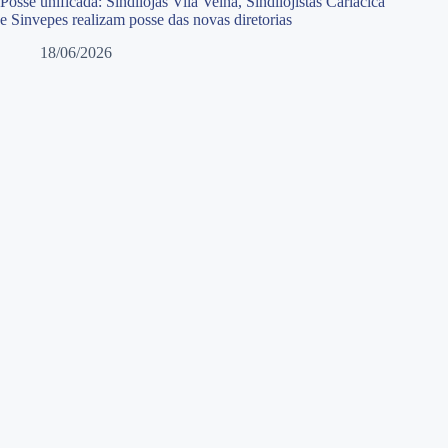
Posse unificada: Sindilojas Vila Velha, Sindilojistas Cariacica
e Sinvepes realizam posse das novas diretorias
18/06/2026