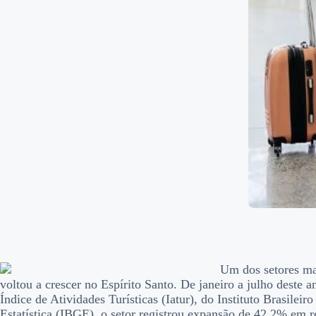
Um dos setores ma
voltou a crescer no Espírito Santo. De janeiro a julho deste 
Índice de Atividades Turísticas (Iatur), do Instituto Brasileir
Estatística (IBGE), o setor registrou expansão de 42,2% em r