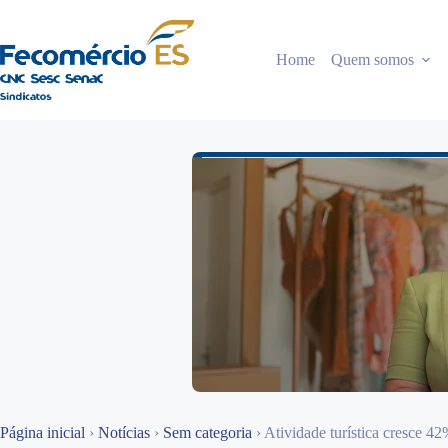
Pular
para
o
Home
Quem somos
conteúdo
Página inicial
›
Notícias
›
Sem categoria
›
Atividade turística cresce 4