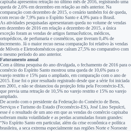
capixaba apresentou retração no último mês de 2016, registrando uma
queda de 2,6% em dezembro em relação ao mês anterior. Na
comparação com dezembro de 2015, o cenário também foi de queda,
com recuo de 7,9% para o Espírito Santo e 4,9% para o Brasil.
As atividades pesquisadas apresentaram queda no volume de vendas
em dezembro de 2016 em relação a dezembro de 2015, a única
exceção foram as vendas de artigos farmacêuticos, médicos,
ortopédicos, de perfumaria e cosméticos, que tiveram 0,4% de
incremento. Já o maior recuo nessa comparação foi relativo às vendas
de Móveis e Eletrodomésticos que caíram 27,5% no comparativo com
o mesmo período do ano anterior.
Faturamento anual
Com a última pesquisa do ano divulgada, o fechamento de 2016 para o
comércio do Espírito Santo mostrou uma queda de 10,6% para o
varejo restrito e 15% para o ampliado, em comparação com o ano de
2015. Esse foi o pior resultado registrado desde que a série foi iniciada
em 2001, e não se distanciou da projeção feita pela Fecomércio-ES,
que previa uma retração de 10,5% no varejo restrito e 15% no varejo
ampliado.
De acordo com o presidente da Federação do Comércio de Bens,
Serviços e Turismo do Estado (Fecomércio-ES), José Lino Sepulcri,
esse é o resultado de um ano em que as vendas do comércio capixaba
sofreram muita volatilidade e as perdas acumuladas foram grandes:
“No Espírito Santo em particular, além da crise econômica e política
brasileira, a seca extrema especialmente nas regiões Norte e Noroeste