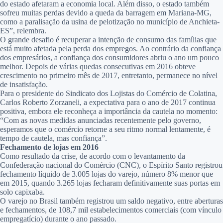
do estado afetaram a economia local. Além disso, o estado também
sofreu muitas perdas devido a queda da barragem em Mariana-MG,
como a paralisação da usina de pelotização no município de Anchieta-
ES”, relembra.
O grande desafio é recuperar a intenção de consumo das famílias que
está muito afetada pela perda dos empregos. Ao contrário da confiança
dos empresários, a confiança dos consumidores abriu o ano um pouco
melhor. Depois de várias quedas consecutivas em 2016 obteve
crescimento no primeiro mês de 2017, entretanto, permanece no nível
de insatisfação.
Para o presidente do Sindicato dos Lojistas do Comércio de Colatina,
Carlos Roberto Zorzaneli, a expectativa para o ano de 2017 continua
positiva, embora ele reconheça a importância da cautela no momento:
“Com as novas medidas anunciadas recentemente pelo governo,
esperamos que o comércio retorne a seu ritmo normal lentamente, é
tempo de cautela, mas confiança”.
Fechamento de lojas em 2016
Como resultado da crise, de acordo com o levantamento da
Confederação nacional do Comércio (CNC), o Espírito Santo registrou
fechamento líquido de 3.005 lojas do varejo, número 8% menor que
em 2015, quando 3.265 lojas fecharam definitivamente suas portas em
solo capixaba.
O varejo no Brasil também registrou um saldo negativo, entre aberturas
e fechamentos, de 108,7 mil estabelecimentos comerciais (com vínculo
empregatício) durante o ano passado.