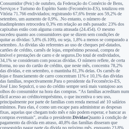
Consumidor (Peic) de outubro, da Federação do Comércio de Bens,
Serviços e Turismo do Espírito Santo (Fecomércio-ES), totalizou em
Vitória 71.766 endividados; registrando 67,6% frente aos 59,2% de
setembro, um aumento de 0,9%. .No entanto, o número de
inadimplentes retrocedeu 0,3% em relação ao mês passado: 23% dos
capixabas estão com alguma conta atrasada (24.454). O mesmo
sucedeu quanto aos consumidores que se dizem sem condições de
quitar as dívidas: 5,8% (6.109), ou seja, 1,8% a menos se comparado a
setembro. As dívidas são referentes ao uso de cheques pré-datados,
cartões de crédito, carnês de lojas, empréstimo pessoal, compra de
imóvel e prestações de carro e de seguros.Do total de endividados,
34,1% se consideram com poucas dívidas. O número reflete, de certa
forma, no uso do cartão de crédito, que neste mês, concentra 78,2%
das dívidas, e em setembro, o mantinha 81,3% delas. Os carnês de
lojas e financiamento de carro concentram 11% e 10,1% das dívidas
das famílias, respectivamente.Para o presidente da Fecomércio-ES,
José Lino Sepulcri, o uso do crédito sempre será mais vantajoso aos
olhos do consumidor na hora das compras. “As famílias acreditam num
fácil acesso ao crédito/empréstimo, o que incentiva o seu uso,
principalmente por parte de famílias com renda mensal até 10 salários
mínimos. Para elas, é como um escape para administrar as despesas
fixas, aquelas que chegam todo mês e não podem esperar, e bancar as
compras eventuais”, avalia o presidente.
Dívidas
Quanto à condição de
pagamento da dívida em atraso, 40,8% das famílias disseram que
conseguirão pagar parte da dívida no próximo mês, enquanto 23,8%