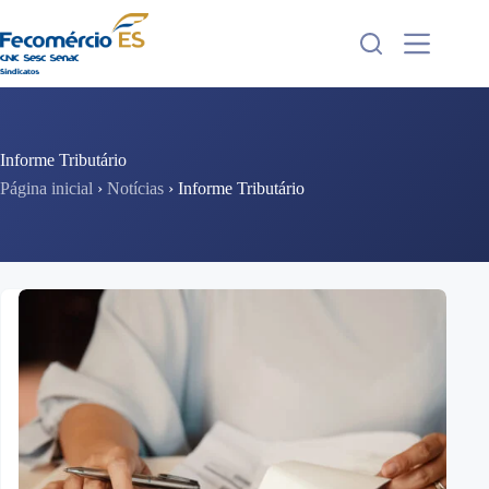
Pular
para
o
conteúdo
Informe Tributário
Página inicial
›
Notícias
›
Informe Tributário