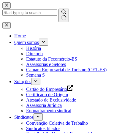
Pular
para
o
conteúdo
Home
Quem somos
História
Diretoria
Estatuto da Fecomércio-ES
Assessorias e Setores
Câmara Empresarial de Turismo (CET-ES)
Semana S
Soluções
Cartão do Empresário
Certificado de Origem
Atestado de Exclusividade
Assessoria Jurídica
Enquadramento sindical
Sindicatos
Convenção Coletiva de Trabalho
Sindicatos filiados