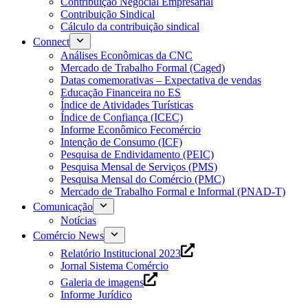
Contribuição Negocial Empresarial
Contribuição Sindical
Cálculo da contribuição sindical
Connect
Análises Econômicas da CNC
Mercado de Trabalho Formal (Caged)
Datas comemorativas – Expectativa de vendas
Educação Financeira no ES
Índice de Atividades Turísticas
Índice de Confiança (ICEC)
Informe Econômico Fecomércio
Intenção de Consumo (ICF)
Pesquisa de Endividamento (PEIC)
Pesquisa Mensal de Serviços (PMS)
Pesquisa Mensal do Comércio (PMC)
Mercado de Trabalho Formal e Informal (PNAD-T)
Comunicação
Notícias
Comércio News
Relatório Institucional 2023
Jornal Sistema Comércio
Galeria de imagens
Informe Jurídico