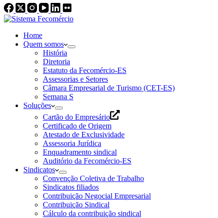
Home
Quem somos
História
Diretoria
Estatuto da Fecomércio-ES
Assessorias e Setores
Câmara Empresarial de Turismo (CET-ES)
Semana S
Soluções
Cartão do Empresário
Certificado de Origem
Atestado de Exclusividade
Assessoria Jurídica
Enquadramento sindical
Auditório da Fecomércio-ES
Sindicatos
Convenção Coletiva de Trabalho
Sindicatos filiados
Contribuição Negocial Empresarial
Contribuição Sindical
Cálculo da contribuição sindical