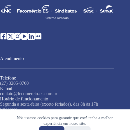
Atendimento
Telefone
(27) 3205-0700
E-mail
contato@fecomercio-es.com.br
Horário de funcionamento
Segunda a sexta-feira (exceto feriados), das 8h às 17h
Endereço
Rua Misael Pedreira da Silva, 138, 3º andar, Santa Lúcia,
Nós usamos cookies para garantir que você tenha a melhor
Vitória - ES, 29056-230
experiência em nosso site.
Copyright © 2026 • Sistema Fecomércio • Todos os direitos