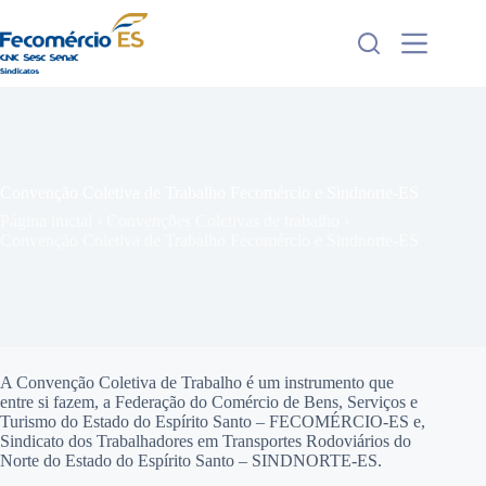
Pular
para
o
conteúdo
Convenção Coletiva de Trabalho Fecomércio e Sindnorte-ES
Página inicial
›
Convenções Coletivas de trabalho
›
Convenção Coletiva de Trabalho Fecomércio e Sindnorte-ES
A Convenção Coletiva de Trabalho é um instrumento que
entre si fazem, a Federação do Comércio de Bens, Serviços e
Turismo do Estado do Espírito Santo – FECOMÉRCIO-ES e,
Sindicato dos Trabalhadores em Transportes Rodoviários do
Norte do Estado do Espírito Santo – SINDNORTE-ES.