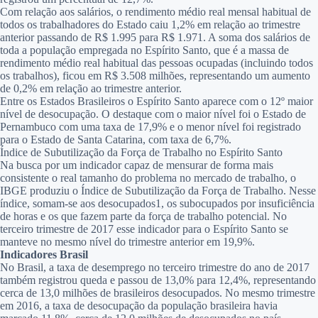
Com relação aos salários, o rendimento médio real mensal habitual de
todos os trabalhadores do Estado caiu 1,2% em relação ao trimestre
anterior passando de R$ 1.995 para R$ 1.971. A soma dos salários de
toda a população empregada no Espírito Santo, que é a massa de
rendimento médio real habitual das pessoas ocupadas (incluindo todos
os trabalhos), ficou em R$ 3.508 milhões, representando um aumento
de 0,2% em relação ao trimestre anterior.
Entre os Estados Brasileiros o Espírito Santo aparece com o 12º maior
nível de desocupação. O destaque com o maior nível foi o Estado de
Pernambuco com uma taxa de 17,9% e o menor nível foi registrado
para o Estado de Santa Catarina, com taxa de 6,7%.
Índice de Subutilização da Força de Trabalho no Espírito Santo
Na busca por um indicador capaz de mensurar de forma mais
consistente o real tamanho do problema no mercado de trabalho, o
IBGE produziu o Índice de Subutilização da Força de Trabalho. Nesse
índice, somam-se aos desocupados1, os subocupados por insuficiência
de horas e os que fazem parte da força de trabalho potencial. No
terceiro trimestre de 2017 esse indicador para o Espírito Santo se
manteve no mesmo nível do trimestre anterior em 19,9%.
Indicadores Brasil
No Brasil, a taxa de desemprego no terceiro trimestre do ano de 2017
também registrou queda e passou de 13,0% para 12,4%, representando
cerca de 13,0 milhões de brasileiros desocupados. No mesmo trimestre
em 2016, a taxa de desocupação da população brasileira havia